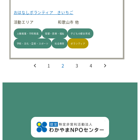
おはなしボランティア きいちご
活動エリア
和歌山市 他
人権擁護・平和推進
保健・医療・福祉
子どもの健全育成
学術・文化・芸術・スポーツ
社会教育
ボランティア
投稿のページ送り
1
2
3
4