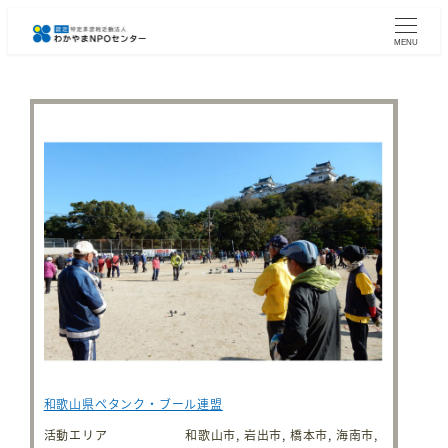
メ
イ
MENU
ン
コ
ン
テ
ン
ツ
へ
移
動
和歌山県ペタンク・ブール連盟
活動エリア
和歌山市, 岩出市, 橋本市, 海南市,