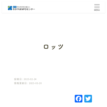
メ
イ
MENU
ン
コ
ン
テ
ン
ツ
へ
ロッツ
移
動
投稿日: 2023-02-24
情報更新日: 2023-03-20
F
T
a
w