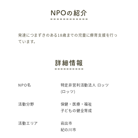
c
it
NPOの紹介
e
te
b
r
o
発達につまずきのある18歳までの児童に療育支援を行っ
ています。
o
k
詳細情報
NPO名
特定非営利活動法人 ロッツ
(ロッツ)
活動分野
保健・医療・福祉
子どもの健全育成
活動エリア
岩出市
紀の川市