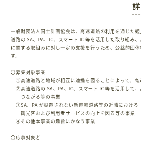
詳
一般財団法人国土計画協会は、高速道路の利用を通じた観
道路の SA、PA、IC、スマート IC 等を活用した取り
に関する取組みに対し一定の支援を行うため、公益的団体
す。
〇募集対象事業
①高速道路と地域が相互に連携を図ることによって、高
②高速道路の SA、PA、IC、スマート IC 等を活用し
つながる等の事業
③SA、PA が設置されない新直轄道路等の近隣におけ
観光客および利用者サービスの向上を図る等の事業
④その他本事業の趣旨にかなう事業
〇応募対象者