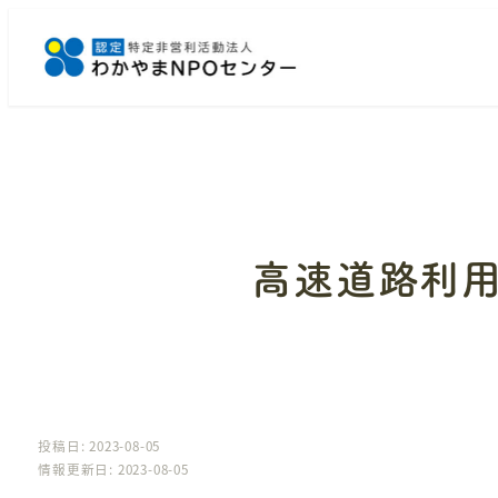
メ
イ
ン
コ
ン
テ
ン
ツ
へ
高速道路利
移
動
投稿日: 2023-08-05
情報更新日: 2023-08-05