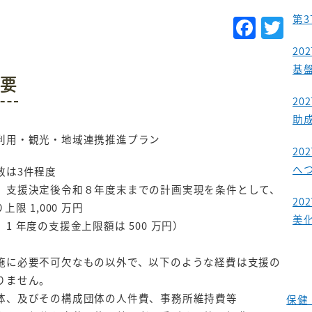
第
F
T
a
w
20
c
it
基
要
e
te
20
b
r
助
o
利用・観光・地域連携推進プラン
20
o
へ
数は3件程度
k
、支援決定後令和８年度末までの計画実現を条件として、
20
上限 1,000 万円
美
1 年度の支援金上限額は 500 万円）
施に必要不可欠なもの以外で、以下のような経費は支援の
りません。
体、及びその構成団体の人件費、事務所維持費等
保健