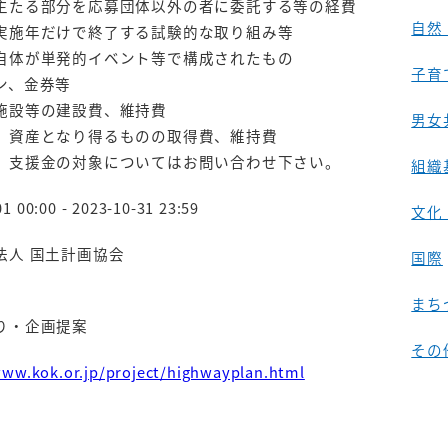
主たる部分を応募団体以外の者に委託する等の経費
自然
実施年だけで終了する試験的な取り組み等
自体が単発的イベント等で構成されたもの
子育
ン、金券等
施設等の建設費、維持費
男女
、資産となり得るものの取得費、維持費
、支援金の対象についてはお問い合わせ下さい。
組織
1 00:00 - 2023-10-31 23:59
文化
法人 国土計画協会
国際
まち
り・企画提案
その
www.kok.or.jp/project/highwayplan.html