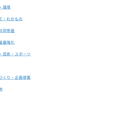
・環境
て・わかもの
共同参画
基盤強化
・芸術・スポーツ
づくり・企画提案
他