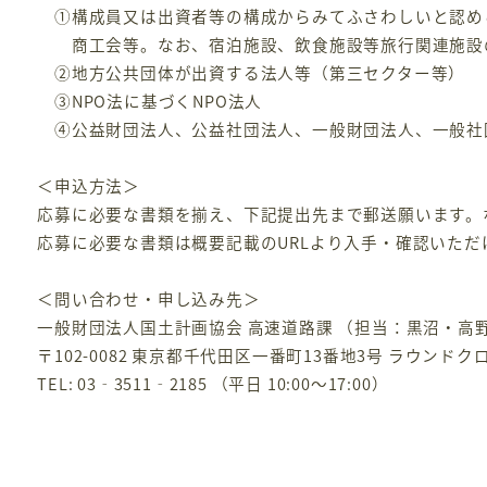
①構成員又は出資者等の構成からみてふさわしいと認め
商工会等。なお、宿泊施設、飲食施設等旅行関連施設
②地方公共団体が出資する法人等（第三セクター等）
③NPO法に基づくNPO法人
④公益財団法人、公益社団法人、一般財団法人、一般社
＜申込方法＞
応募に必要な書類を揃え、下記提出先まで郵送願います。
応募に必要な書類は概要記載のURLより入手・確認いただ
＜問い合わせ・申し込み先＞
一般財団法人国土計画協会 高速道路課 （担当：黒沼・高
〒102-0082 東京都千代田区一番町13番地3号 ラウンド
TEL: 03‐3511‐2185 （平日 10:00～17:00）