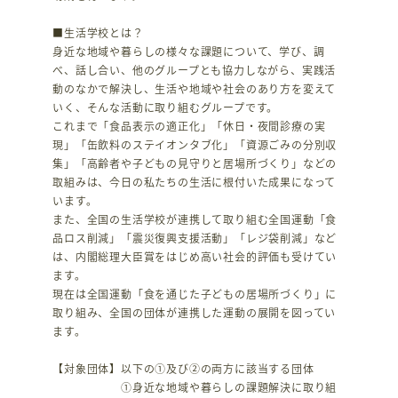
■生活学校とは？
身近な地域や暮らしの様々な課題について、学び、調
べ、話し合い、他のグループとも協力しながら、実践活
動のなかで解決し、生活や地域や社会のあり方を変えて
いく、そんな活動に取り組むグループです。
これまで「食品表示の適正化」「休日・夜間診療の実
現」「缶飲料のステイオンタブ化」「資源ごみの分別収
集」「高齢者や子どもの見守りと居場所づくり」などの
取組みは、今日の私たちの生活に根付いた成果になって
います。
また、全国の生活学校が連携して取り組む全国運動「食
品ロス削減」「震災復興支援活動」「レジ袋削減」など
は、内閣総理大臣賞をはじめ高い社会的評価も受けてい
ます。
現在は全国運動「食を通じた子どもの居場所づくり」に
取り組み、全国の団体が連携した運動の展開を図ってい
ます。
【対象団体】以下の①及び②の両方に該当する団体
①身近な地域や暮らしの課題解決に取り組