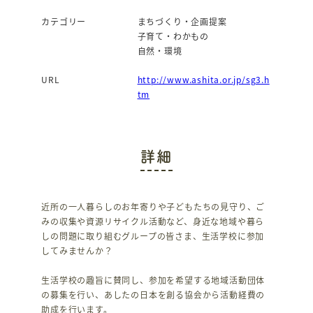
カテゴリー
まちづくり・企画提案
子育て・わかもの
自然・環境
URL
http://www.ashita.or.jp/sg3.h
tm
詳細
近所の一人暮らしのお年寄りや子どもたちの見守り、ご
みの収集や資源リサイクル活動など、身近な地域や暮ら
しの問題に取り組むグループの皆さま、生活学校に参加
してみませんか？
生活学校の趣旨に賛同し、参加を希望する地域活動団体
の募集を行い、あしたの日本を創る協会から活動経費の
助成を行います。