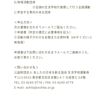
む地域活動団体
②全国の生活学校が連携して行う全国運動
に参加する意向のある団体
＜申込方法＞
次の書類を合わせてメールでご提出ください。
①申請書（所定の書式に必要事項を記入）
②活動の様子がわかる会報または資料等（A4サイズ1～2
枚程度）
申請書は下記問い合わせ先までメールでご連絡のうえ、
お取り寄せください。
＜問い合わせ先＞
公益財団法人 あしたの日本を創る協会 生活学校募集係
〒113-0033 東京都文京区本郷2-4-7 大成堂ビル4階
TEL: 03-6240-0778 / FAX: 03-6240-0779
E-mail: ashita@ashita.or.jp