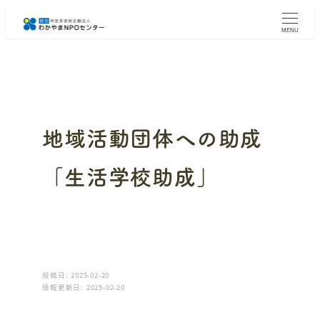
メ
イ
MENU
ン
コ
ン
テ
ン
ツ
へ
地域活動団体への助成
移
動
「生活学校助成」
投稿日: 2025-02-20
情報更新日: 2025-02-20