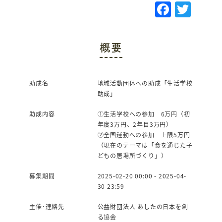
F
T
a
w
c
it
概要
e
te
b
r
o
助成名
地域活動団体への助成「生活学校
助成」
o
k
助成内容
①生活学校への参加 6万円（初
年度3万円、2年目3万円）
②全国運動への参加 上限5万円
（現在のテーマは「食を通じた子
どもの居場所づくり」）
募集期間
2025-02-20 00:00 - 2025-04-
30 23:59
主催･連絡先
公益財団法人 あしたの日本を創
る協会