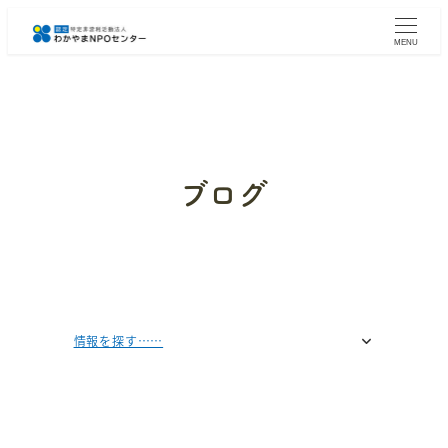
メ
イ
MENU
ン
コ
ン
テ
ン
ツ
へ
ブログ
移
動
情報を探す……