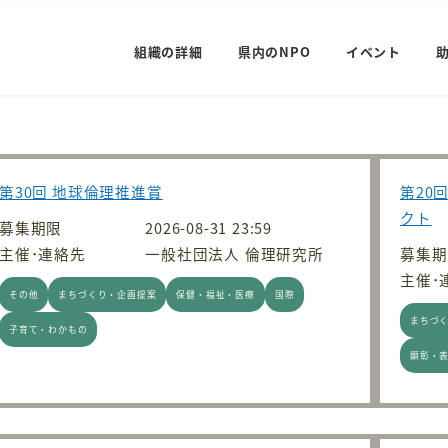
組織の詳細
県内のNPO
イベント
第30回 地球倫理推進賞
第20
クト
募集期限
2026-08-31 23:59
主催･連絡先
一般社団法人 倫理研究所
募集期
主催･
その他
まちづくり・企画提案
保健・福祉・医療
国際
まちづ
子育て・わかもの
顕彰・