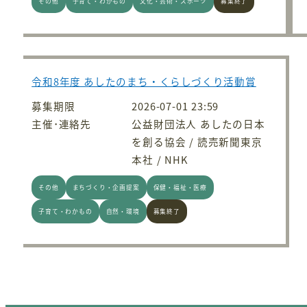
その他
子育て・わかもの
文化・芸術・スポーツ
募集終了
令和8年度 あしたのまち・くらしづくり活動賞
募集期限
2026-07-01 23:59
主催･連絡先
公益財団法人 あしたの日本
を創る協会 / 読売新聞東京
本社 / NHK
その他
まちづくり・企画提案
保健・福祉・医療
子育て・わかもの
自然・環境
募集終了
投稿のページ送り