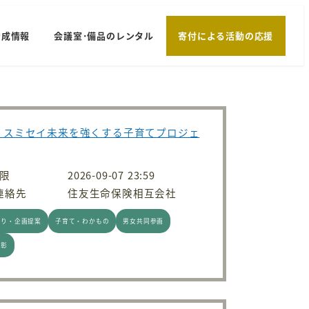
助成情報
会議室･備品のレンタル
寄付による活動の応援
回 スミセイ未来を強くする子育てプロジェ
限
2026-09-07 23:59
連絡先
住友生命保険相互会社
くり・企画提案
子育て・わかもの
男女共同参画
表彰