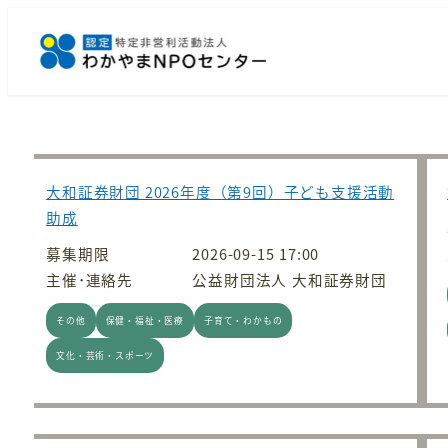
メ
イ
ン
コ
ン
テ
ン
大和証券財団 2026年度（第9回）子ども支援活動
ツ
助成
へ
募集期限
2026-09-15 17:00
移
主催･連絡先
公益財団法人 大和証券財団
動
その他
保健・福祉・医療
子育て・わかもの
文化・芸術・スポーツ