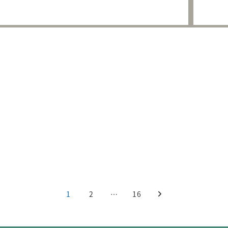
1
2
…
16