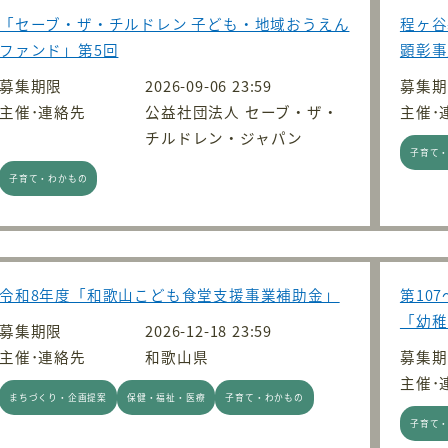
「セーブ・ザ・チルドレン 子ども・地域おうえん
程ヶ谷
ファンド」第5回
顕彰事
募集期限
2026-09-06 23:59
募集期
主催･連絡先
公益社団法人 セーブ・ザ・
主催･
チルドレン・ジャパン
子育て
子育て・わかもの
令和8年度「和歌山こども食堂支援事業補助金」
第10
「幼稚
募集期限
2026-12-18 23:59
主催･連絡先
和歌山県
募集期
主催･
まちづくり・企画提案
保健・福祉・医療
子育て・わかもの
子育て