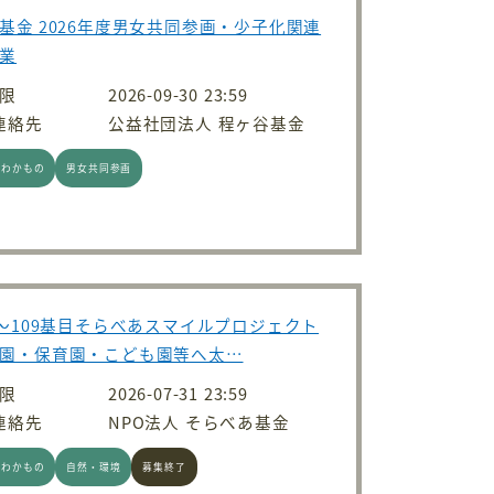
基金 2026年度男女共同参画・少子化関連
業
限
2026-09-30 23:59
連絡先
公益社団法人 程ヶ谷基金
・わかもの
男女共同参画
7～109基目そらべあスマイルプロジェクト
園・保育園・こども園等へ太…
限
2026-07-31 23:59
連絡先
NPO法人 そらべあ基金
・わかもの
自然・環境
募集終了