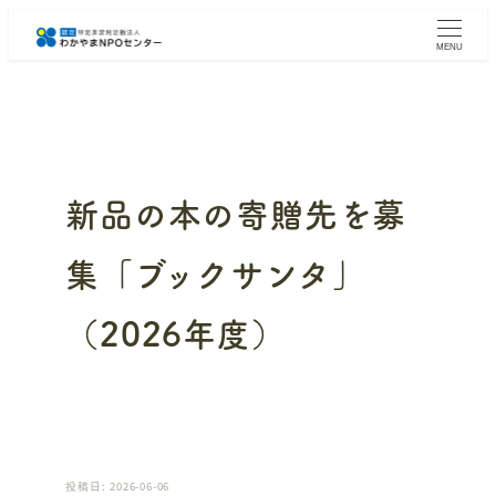
メ
イ
MENU
ン
コ
ン
テ
ン
ツ
へ
新品の本の寄贈先を募
移
動
集「ブックサンタ」
（2026年度）
投稿日: 2026-06-06