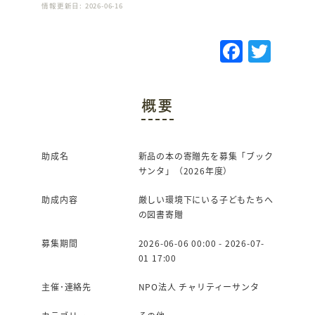
情報更新日: 2026-06-16
F
T
a
w
c
it
概要
e
te
b
r
o
助成名
新品の本の寄贈先を募集「ブック
サンタ」（2026年度）
o
k
助成内容
厳しい環境下にいる子どもたちへ
の図書寄贈
募集期間
2026-06-06 00:00 - 2026-07-
01 17:00
主催･連絡先
NPO法人 チャリティーサンタ