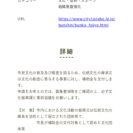
カテゴリー
文化・芸術・スポーツ
組織基盤強化
URL
https://www.city.tanabe.lg.jp/
bunshin/bunka_hojyo.html
詳細
市民文化の普及及び推進を図るため、伝統文化の継承又
は文化の創造に寄与する事業に対し、補助金を交付しま
す。
申請をお考えの方は、募集要項等をご確認の上、必ず文
化振興課と事前協議をお願いします。
【対 象】市内における文化活動の振興又は伝統文化の
継承を目的として設立された団体等で、
市長が補助金の交付対象として認めた文化団
体等