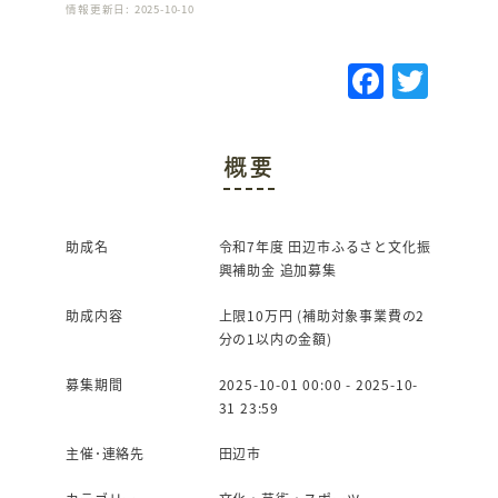
情報更新日: 2025-10-10
F
T
a
w
c
it
概要
e
te
b
r
o
助成名
令和7年度 田辺市ふるさと文化振
興補助金 追加募集
o
k
助成内容
上限10万円 (補助対象事業費の2
分の1以内の金額)
募集期間
2025-10-01 00:00 - 2025-10-
31 23:59
主催･連絡先
田辺市