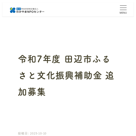
メ
イ
MENU
ン
コ
ン
テ
ン
ツ
へ
令和7年度 田辺市ふる
移
動
さと文化振興補助金 追
加募集
投稿日: 2025-10-10