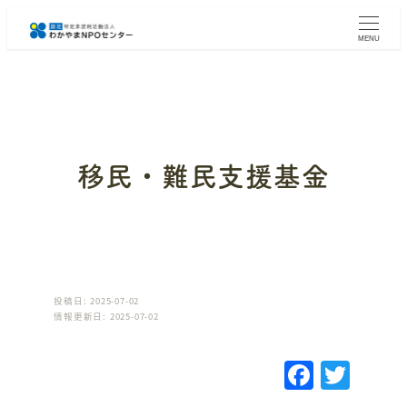
メ
イ
MENU
ン
コ
ン
テ
ン
ツ
へ
移民・難民支援基金
移
動
投稿日: 2025-07-02
情報更新日: 2025-07-02
F
T
a
w