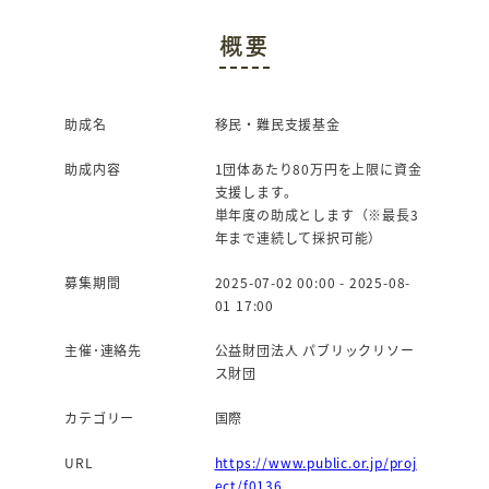
c
it
概要
e
te
b
r
o
助成名
移民・難民支援基金
o
助成内容
1団体あたり80万円を上限に資金
k
支援します。
単年度の助成とします（※最長3
年まで連続して採択可能）
募集期間
2025-07-02 00:00 - 2025-08-
01 17:00
主催･連絡先
公益財団法人 パブリックリソー
ス財団
カテゴリー
国際
URL
https://www.public.or.jp/proj
ect/f0136