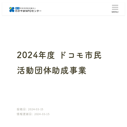
メ
イ
MENU
ン
コ
ン
テ
ン
ツ
へ
2024年度 ドコモ市民
移
動
活動団体助成事業
投稿日: 2024-03-15
情報更新日: 2024-03-15