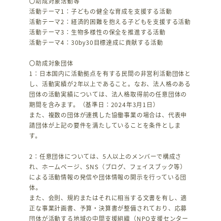
〇助成対象活動等
活動テーマ1：子どもの健全な育成を支援する活動
活動テーマ2：経済的困難を抱える子どもを支援する活動
活動テーマ3：生物多様性の保全を推進する活動
活動テーマ4：30by30目標達成に貢献する活動
〇助成対象団体
1：日本国内に活動拠点を有する民間の非営利活動団体と
し、活動実績が2年以上であること。なお、法人格のある
団体の活動実績については、法人格取得前の任意団体の
期間を含みます。（基準日：2024年3月1日）
また、複数の団体が連携した協働事業の場合は、代表申
請団体が上記の要件を満たしていることを条件としま
す。
2：任意団体については、5人以上のメンバーで構成さ
れ、ホームページ、SNS（ブログ、フェイスブック等）
による活動情報の発信や団体情報の開示を行っている団
体。
また、会則、規約またはそれに相当する文書を有し、適
正な事業計画書、予算・決算書が整備されており、応募
団体が活動する地域の中間支援組織（NPO支援センター