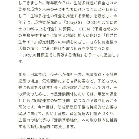
してきました。昨年度からは、生物多様性が保全された
豊かな環境を未来の子どもたちにひきつぐことを目的と
して「生物多様性の保全を推進する活動」を新設し、今
年度は、環境省が進める「30by30」（2030年までに国
土の30％以上を保全）に賛同し、OECM（保護地域以外
の生物多様性保全に資する地域）拡大に向けた「自然共
生サイト」認定制度への申請をめざし、さらに認定後の
活動の進化・定着に向けた取り組みを支援するため
「30by30目標達成に貢献する活動」をテーマに追加しま
す。
また、日本では、少子化が進む一方、児童虐待・不登校
児童の増加、気候変動による自然災害など、子どもの未
来に影響を及ぼす社会・環境課題が深刻化しており、そ
の解決のために、市民活動団体においては、事業の進化
とともに組織運営の安定性向上につながる取り組みが不
可欠です。今年度は、助成期間終了後も持続的な支援の
実現に向けて、担い手育成、資金調達の仕組みづくり、
広報力の強化等の「活動基盤強化」への取り組みに挑戦
する活動も積極的に応援します。