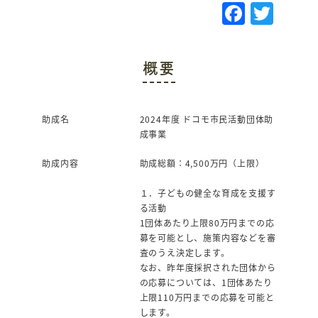
F
T
a
w
c
it
概要
e
te
b
r
o
助成名
2024年度 ドコモ市民活動団体助
成事業
o
k
助成内容
助成総額：4,500万円（上限）
１．子どもの健全な育成を支援す
る活動
1団体あたり上限80万円までの応
募を可能とし、施策内容などを審
査のうえ決定します。
なお、昨年度採択された団体から
の応募については、1団体あたり
上限110万円までの応募を可能と
します。