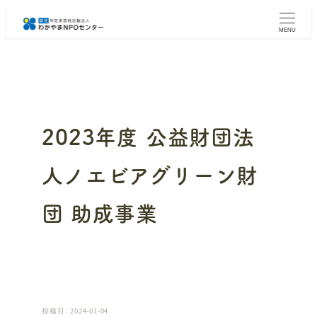
メ
イ
MENU
ン
コ
ン
テ
ン
ツ
へ
2023年度 公益財団法
移
動
人ノエビアグリーン財
団 助成事業
投稿日: 2024-01-04