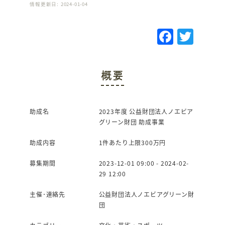
情報更新日: 2024-01-04
F
T
a
w
c
it
概要
e
te
b
r
o
助成名
2023年度 公益財団法人ノエビア
グリーン財団 助成事業
o
k
助成内容
1件あたり上限300万円
募集期間
2023-12-01 09:00 - 2024-02-
29 12:00
主催･連絡先
公益財団法人ノエビアグリーン財
団