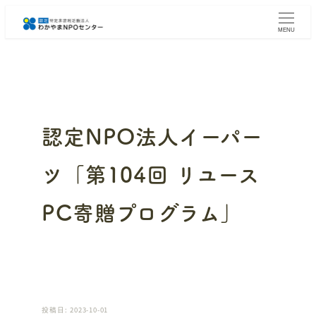
メ
イ
MENU
ン
コ
ン
テ
ン
ツ
へ
認定NPO法人イーパー
移
動
ツ「第104回 リユース
PC寄贈プログラム」
投稿日: 2023-10-01