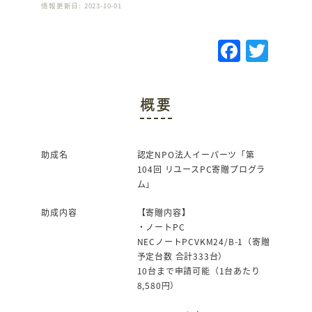
情報更新日: 2023-10-01
F
T
a
w
c
it
概要
e
te
b
r
o
助成名
認定NPO法人イーパーツ「第
104回 リユースPC寄贈プログラ
o
ム」
k
助成内容
【寄贈内容】
・ノートPC
NECノートPCVKM24/B-1（寄贈
予定台数 合計333台）
10台まで申請可能（1台あたり
8,580円）