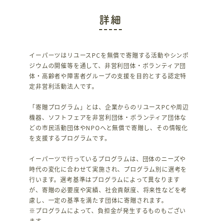
詳細
イーパーツはリユースPCを無償で寄贈する活動やシンポ
ジウムの開催等を通して、非営利団体・ボランティア団
体・高齢者や障害者グループの支援を目的とする認定特
定非営利活動法人です。
「寄贈プログラム」とは、企業からのリユースPCや周辺
機器、ソフトフェアを非営利団体・ボランティア団体な
どの市民活動団体やNPOへと無償で寄贈し、その情報化
を支援するプログラムです。
イーパーツで行っているプログラムは、団体のニーズや
時代の変化に合わせて実施され、プログラム別に選考を
行います。選考基準はプログラムによって異なります
が、寄贈の必要度や実績、社会貢献度、将来性などを考
慮し、一定の基準を満たす団体に寄贈されます。
※プログラムによって、負担金が発生するものもござい
ます。