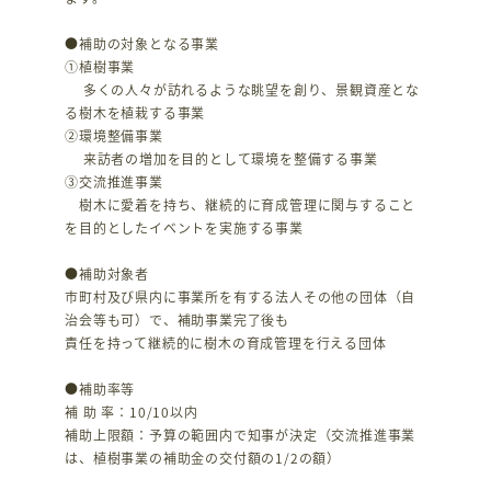
●補助の対象となる事業
①植樹事業
多くの人々が訪れるような眺望を創り、景観資産とな
る樹木を植栽する事業
②環境整備事業
来訪者の増加を目的として環境を整備する事業
③交流推進事業
樹木に愛着を持ち、継続的に育成管理に関与すること
を目的としたイベントを実施する事業
●補助対象者
市町村及び県内に事業所を有する法人その他の団体（自
治会等も可）で、補助事業完了後も
責任を持って継続的に樹木の育成管理を行える団体
●補助率等
補 助 率：10/10以内
補助上限額：予算の範囲内で知事が決定（交流推進事業
は、植樹事業の補助金の交付額の1/2の額）