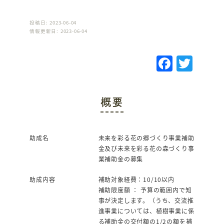
投稿日: 2023-06-04
情報更新日: 2023-06-04
F
T
a
w
c
it
概要
e
te
b
r
o
助成名
未来を彩る花の郷づくり事業補助
金及び未来を彩る花の森づくり事
o
業補助金の募集
k
助成内容
補助対象経費：10/10以内
補助限度額 ： 予算の範囲内で知
事が決定します。（うち、交流推
進事業については、植樹事業に係
る補助金の交付額の1/2の額を補