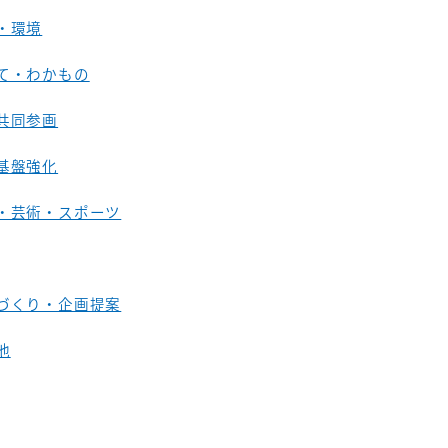
・環境
て・わかもの
共同参画
基盤強化
・芸術・スポーツ
づくり・企画提案
他