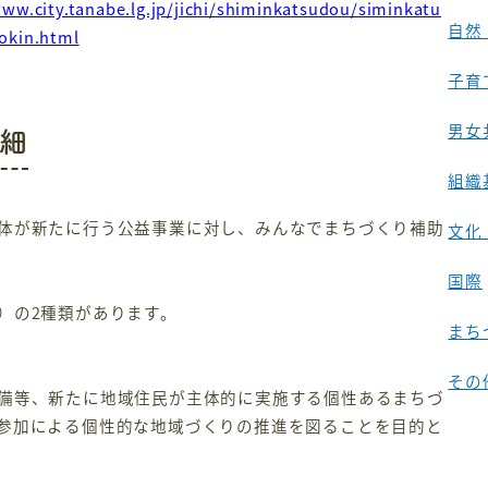
www.city.tanabe.lg.jp/jichi/shiminkatsudou/siminkatu
自然
okin.html
子育
男女
細
組織
体が新たに行う公益事業に対し、みんなでまちづくり補助
文化
国際
）の2種類があります。
まち
その
備等、新たに地域住民が主体的に実施する個性あるまちづ
参加による個性的な地域づくりの推進を図ることを目的と