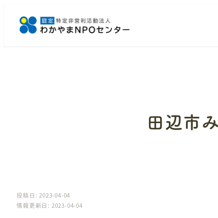
メ
イ
ン
コ
ン
テ
ン
ツ
へ
田辺市
移
動
投稿日: 2023-04-04
情報更新日: 2023-04-04