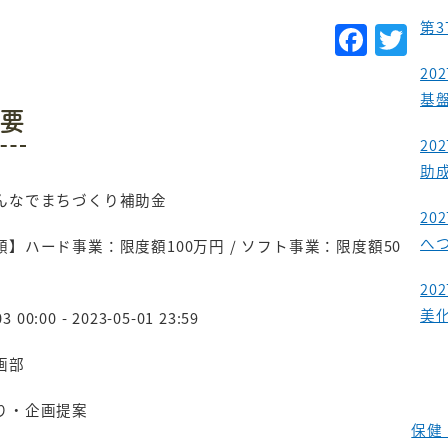
第
F
T
a
w
20
c
it
基
要
e
te
20
b
r
助
o
んなでまちづくり補助金
20
o
へ
】ハード事業：限度額100万円 / ソフト事業：限度額50
k
20
美
3 00:00 - 2023-05-01 23:59
画部
り・企画提案
保健