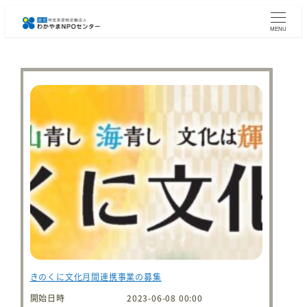
メ
イ
MENU
ン
コ
ン
テ
ン
ツ
へ
移
動
きのくに文化月間連携事業の募集
開始日時
2023-06-08 00:00