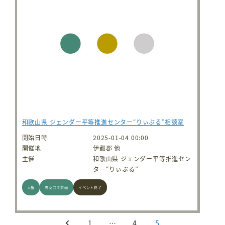
和歌山県 ジェンダー平等推進センター“りぃぶる”相談室
開始日時
2025-01-04 00:00
開催地
伊都郡 他
主催
和歌山県 ジェンダー平等推進セン
ター“りぃぶる”
人権
男女共同参画
イベント終了
投稿のページ送り
1
…
4
5