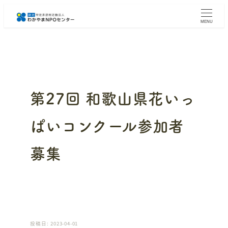
メ
イ
MENU
ン
コ
ン
テ
ン
ツ
へ
第27回 和歌山県花いっ
移
動
ぱいコンクール参加者
募集
投稿日: 2023-04-01