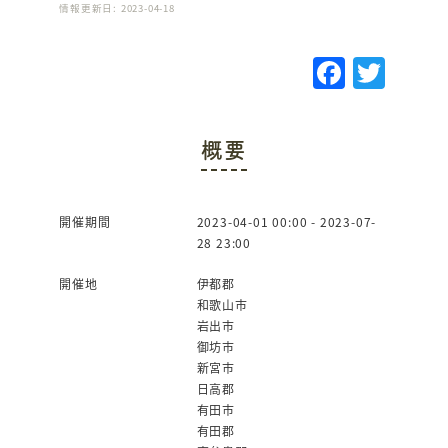
情報更新日: 2023-04-18
F
T
a
w
c
it
概要
e
te
b
r
o
開催期間
2023-04-01 00:00 - 2023-07-
28 23:00
o
k
開催地
伊都郡
和歌山市
岩出市
御坊市
新宮市
日高郡
有田市
有田郡