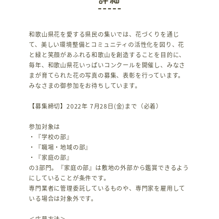
和歌山県花を愛する県民の集いでは、花づくりを通じ
て、美しい環境整備とコミュニティの活性化を図り、花
と緑と笑顔があふれる和歌山を創造することを目的に、
毎年、和歌山県花いっぱいコンクールを開催し、みなさ
まが育てられた花の写真の募集、表彰を行っています。
みなさまの御参加をお待ちしています。
【募集締切】2022年 7月28日(金)まで（必着）
参加対象は
・『学校の部』
・『職場・地域の部』
・『家庭の部』
の3部門。『家庭の部』は敷地の外部から鑑賞できるよう
にしていることが条件です。
専門業者に管理委託しているものや、専門家を雇用して
いる場合は対象外です。
＜応募方法＞