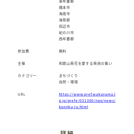
東牟婁郡
橋本市
海南市
海草郡
田辺市
紀の川市
西牟婁郡
参加費
無料
主催
和歌山県花を愛する県民の集い
カテゴリー
まちづくり
自然・環境
URL
https://www.pref.wakayama.l
g.jp/prefg/031300/npo/news/
konnku-ru.html
詳細