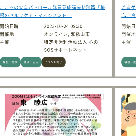
こころの安全パトロール隊員養成講座特別篇「職
若者ゲ
場のセルフケア・マネジメント」
心、今
開始日時
2023-10-24 09:30
開始日
開催地
オンライン, 和歌山市
開催地
主催
特定非営利活動法人 心の
主催
SOSサポートネット
福祉・医療
経済・雇用
イベント終了
福祉・