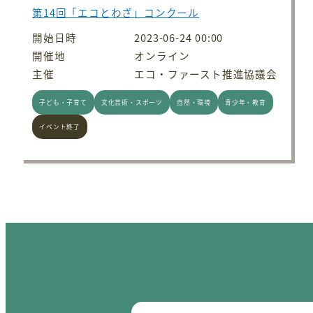
第14回「エコとわざ」コンクール
開始日時
2023-06-24 00:00
開催地
オンライン
主催
エコ・ファースト推進協議会
子ども・子育て
文化芸術・スポーツ
自然・環境
青少年・教育
イベント終了
投稿のページ送り