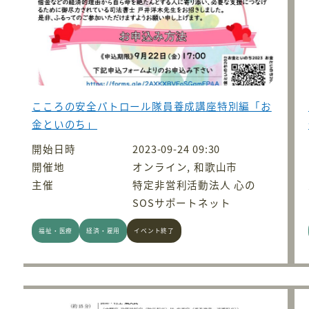
こころの安全パトロール隊員養成講座特別編「お
金といのち」
開始日時
2023-09-24 09:30
開催地
オンライン, 和歌山市
主催
特定非営利活動法人 心の
SOSサポートネット
福祉・医療
経済・雇用
イベント終了