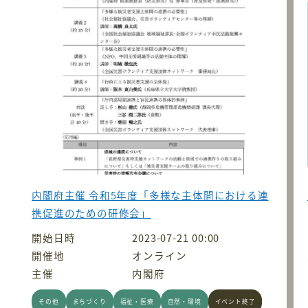
内閣府主催 令和5年度「多様な主体間における連
携促進のための研修会」
開始日時
2023-07-21 00:00
開催地
オンライン
主催
内閣府
その他
まちづくり
福祉・医療
自然・環境
イベント終了