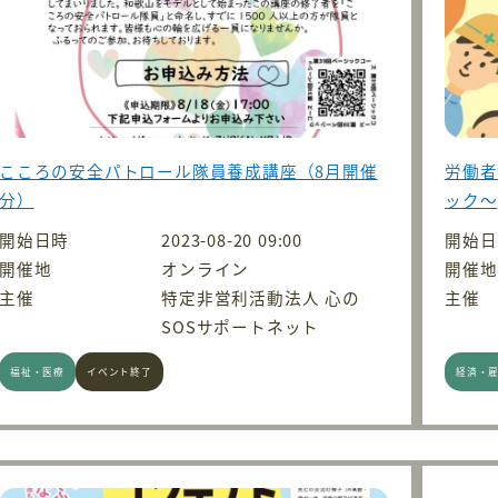
こころの安全パトロール隊員養成講座（8月開催
労働者
分）
ック〜
開始日時
2023-08-20 09:00
開始日
開催地
オンライン
開催地
主催
特定非営利活動法人 心の
主催
SOSサポートネット
福祉・医療
イベント終了
経済・