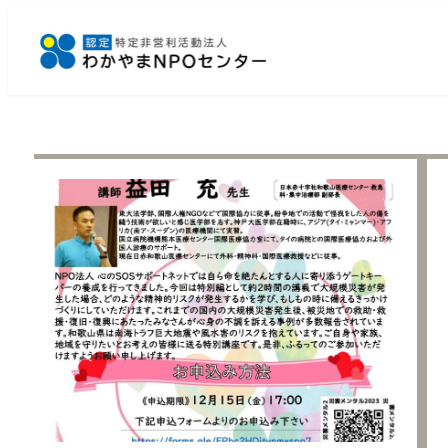
メ
イ
ン
コ
ン
テ
ン
ツ
へ
移
動