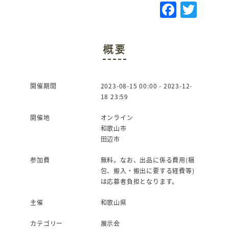
F
T
a
w
c
it
概要
e
te
b
r
o
開催期間
2023-08-15 00:00 - 2023-12-
18 23:59
o
k
開催地
オンライン
和歌山市
田辺市
参加費
無料。なお、出品に係る費用(梱
包、搬入・搬出に要する経費等)
は応募者負担となります。
主催
和歌山県
カテゴリー
展示会