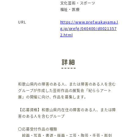
文化芸術・スポーツ
福祉・医療
URL
https://www.pref.wakayama.l
g.jp/prefg/040400/d0021357
2.html
詳細
和歌山県内の障害のある人、または障害のある人を含む
グループが作成した芸術作品の展覧会「紀ららアート
展」の開催に向け、作品を募集します。
【応募資格】和歌山県内在住の障害のある人、または障
害のある人を含むグループ
〇応募受付作品の種類
絵画・写真・書道・版画・工芸・陶芸・手芸・彫刻