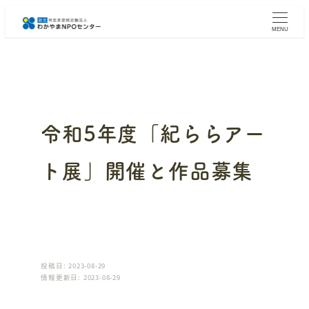
メ
イ
MENU
ン
コ
ン
テ
ン
ツ
へ
令和5年度「紀ららアー
移
動
ト展」開催と作品募集
投稿日: 2023-08-29
情報更新日: 2023-08-29