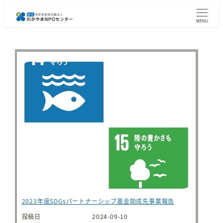
メ
イ
MENU
ン
コ
ン
テ
ン
ツ
へ
移
動
2023年度SDGsパートナーシップ基金助成先事業報告
投稿日
2024-09-10