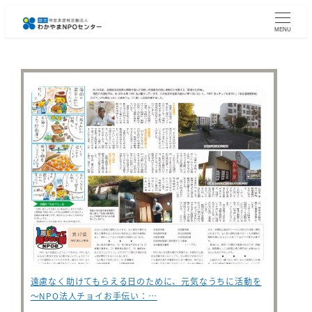
メ
イ
MENU
ン
コ
ン
テ
ン
ツ
へ
移
動
遠慮なく助けてもらえる日のために、元気なうちに活動を
～NPO法人チョイお手伝い：…