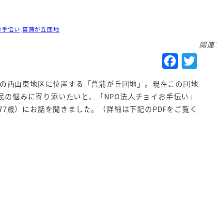
お手伝い
,
菖蒲が丘団地
関連
F
T
a
w
部の西山東地区に位置する「菖蒲が丘団地」。現在この団地
c
it
住民の悩みに寄り添いたいと、「NPO法人チョイお手伝い」
e
te
7歳）にお話を聞きました。（詳細は下記のPDFをご覧く
b
r
o
o
k