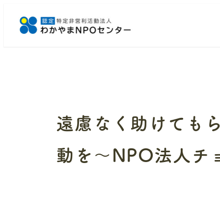
メ
イ
ン
コ
ン
テ
ン
ツ
へ
遠慮なく助けても
移
動
動を～NPO法人チ