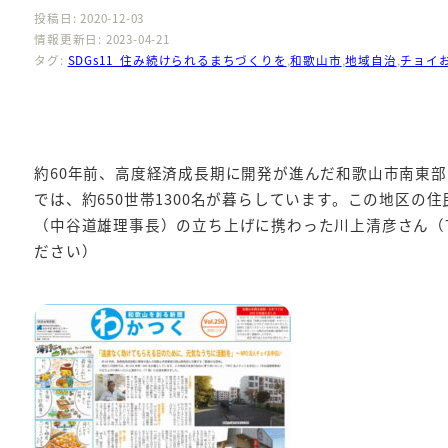
投稿日: 2020-12-03
情報更新日: 2023-04-21
タグ:
SDGs11_住み続けられるまちづくりを
,
和歌山市
,
地域自治
,
チョイ
約60年前、高度経済成長期に開発が進んだ和歌山市南東
では、約650世帯1300名が暮らしています。この地区の
（中谷道雄理事長）の立ち上げに携わった川上清彦さん（7
ださい）