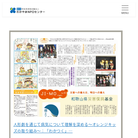
メ
イ
MENU
ン
コ
ン
テ
ン
ツ
へ
移
動
人形劇を通じて病気について理解を深める～オレンジキッ
ズの取り組み～：「わかつく」…