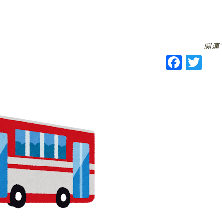
関連
F
T
a
w
c
it
e
te
b
r
o
o
k