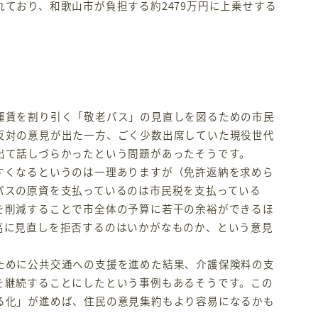
ており、和歌山市が負担する約2479万円に上乗せする
賃を割り引く「敬老パス」の見直しを図るための市民
反対の意見が出た一方、ごく少数出席していた現役世代
出て話しづらかったという問題があったそうです。
くなるというのは一理ありますが（免許返納を求めら
パスの原資を支払っているのは市民税を支払っている
を削減することで市全体の予算に若干の余裕ができるほ
高に見直しを拒否するのはいかがなものか、という意見
めに公共交通への支援を進めた結果、介護保険料の支
を継続することにしたという事例もあるそうです。この
る化」が進めば、住民の意見集約もより容易になるかも