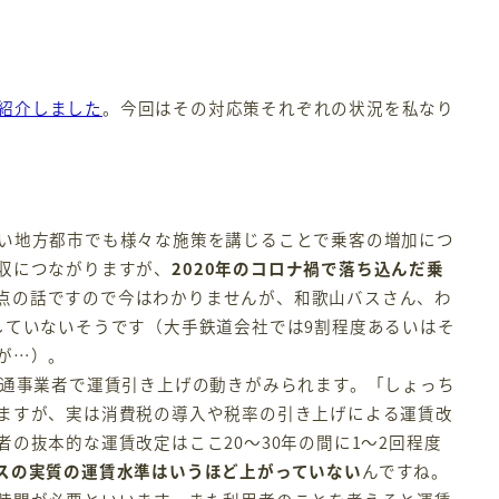
紹介しました
。今回はその対応策それぞれの状況を私なり
い地方都市でも様々な施策を講じることで乗客の増加につ
収につながりますが、
2020年のコロナ禍で落ち込んだ乗
点の話ですので今はわかりませんが、和歌山バスさん、わ
していないそうです（大手鉄道会社では9割程度あるいはそ
が…）。
通事業者で運賃引き上げの動きがみられます。「しょっち
ますが、実は消費税の導入や税率の引き上げによる運賃改
の抜本的な運賃改定はここ20～30年の間に1～2回程度
スの実質の運賃水準はいうほど上がっていない
んですね。