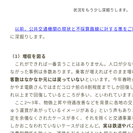
状況をもう少し深掘りします。
以前、公共交通機関の現状と不採算路線に対する策をご
に深掘りします。
（1）増収を図る
これができれば一番言うことはありません。人口が少な
ながった事例は多数あります。乗客が増えればそのまま増
客数はなかなか元には戻っていない
といいます。今年春時
かやま電鉄さんではまだコロナ前の8割程度までしか回復
れ以上まで回復しているところが多い、といわれています
ここ2～3年、物価上昇や待遇改善などを背景に各地の交
ゅう運賃があがっているイメージがある」という声もあり
定を余儀なくされたケースが多く、それを除くと交通事業者
しかおこなわれていないケースがほとんど。
実は鉄道やバ