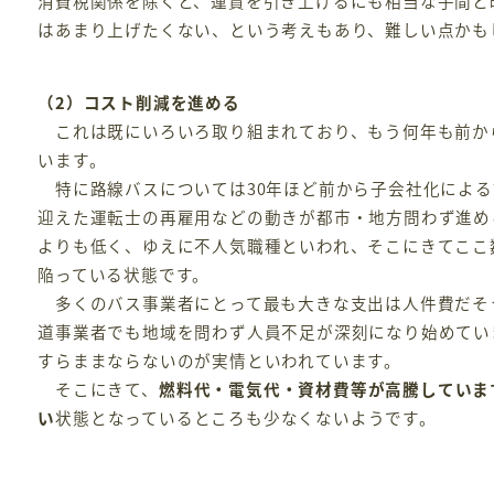
消費税関係を除くと、運賃を引き上げるにも相当な手間と
はあまり上げたくない、という考えもあり、難しい点かも
（2）コスト削減を進める
これは既にいろいろ取り組まれており、もう何年も前か
います。
特に路線バスについては30年ほど前から子会社化による
迎えた運転士の再雇用などの動きが都市・地方問わず進め
よりも低く、ゆえに不人気職種といわれ、そこにきてここ
陥っている状態です。
多くのバス事業者にとって最も大きな支出は人件費だそ
道事業者でも地域を問わず人員不足が深刻になり始めてい
すらままならないのが実情といわれています。
そこにきて、
燃料代・電気代・資材費等が高騰していま
い
状態となっているところも少なくないようです。