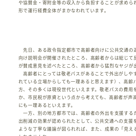
や協賛金・寄附金等の収入から負担することが求められ
形で運行経費全体がまかなわれています。
先日、ある政令指定都市で高齢者向けに公共交通の運
向け説明会が開催されたところ、高齢者からは総じて
が賛成意見を述べたところ、高齢者から猛烈なヤジが
高齢者にとっては敬老パスがあることで外出がしやす
れている立場からしても一理あると思えます）、高齢
方、その多くは現役世代といえます。敬老パスの費用
か、市民税が原資という点から考えても、高齢者が声
にも一理あるといえます。
一方、別の地方都市では、高齢者の外出を支援するた
出削減の効果が認められたとして、公共交通への支援
ような丁寧な議論が図られれば、また、成果の「見え