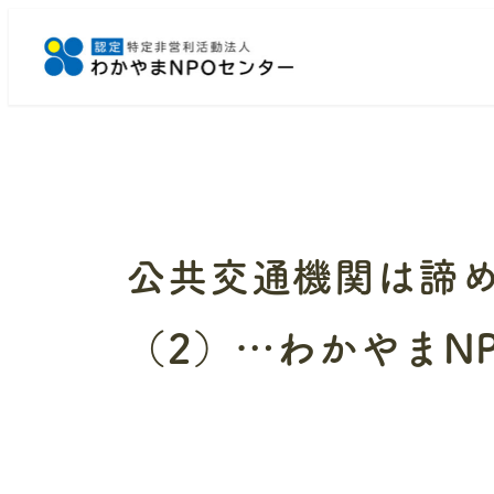
メ
イ
ン
コ
ン
テ
ン
ツ
へ
公共交通機関は諦
移
動
（2）…わかやまN