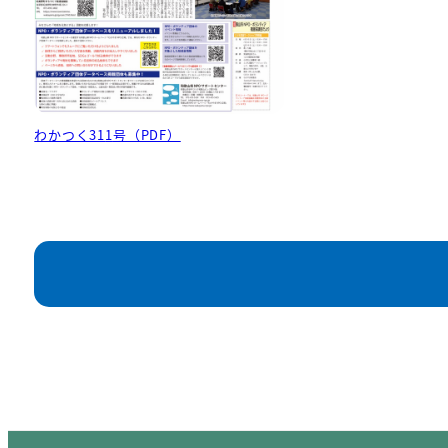
わかつく31
1
号（PDF）