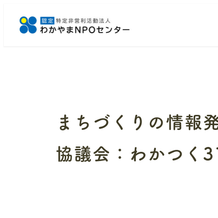
メ
イ
ン
コ
ン
テ
ン
ツ
へ
まちづくりの情報
移
動
協議会：わかつく3