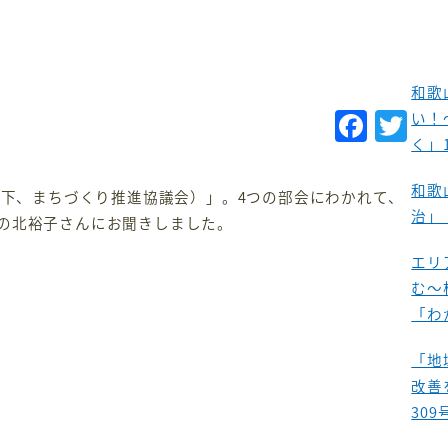
和歌
F
T
い！
く」
a
w
c
it
和歌
以下、まちづくり推進協議会）」。4つの部会にわかれて、
e
te
治」
の北裕子さんにお聞きしました。
b
r
エリ
o
む～
o
「わ
k
「地
改善
309