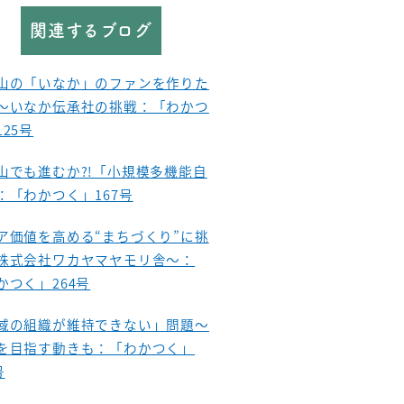
関連するブログ
山の「いなか」のファンを作りた
～いなか伝承社の挑戦：「わかつ
125号
山でも進むか?!「小規模多機能自
：「わかつく」167号
ア価値を高める“まちづくり”に挑
株式会社ワカヤマヤモリ舎～：
かつく」264号
域の組織が維持できない」問題～
を目指す動きも：「わかつく」
号