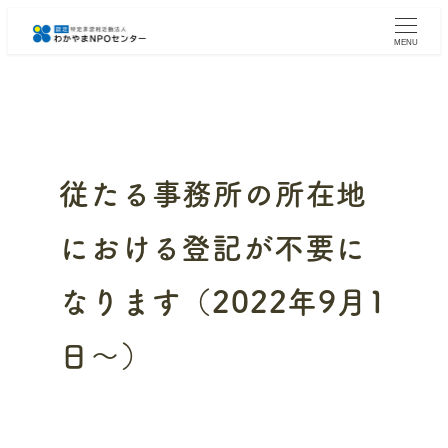
メ
イ
MENU
ン
コ
ン
テ
ン
ツ
へ
従たる事務所の所在地
移
動
における登記が不要に
なります（2022年9月1
日～）