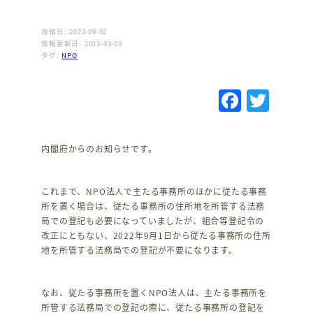
投稿日: 2022-09-02
情報更新日: 2023-03-03
タグ:
NPO
F
T
a
w
c
it
内閣府からのお知らせです。
e
te
b
r
これまで、NPO法人で主たる事務所のほかに従たる事務
o
所を置く場合は、従たる事務所の住所地を所管する法務
局での登記も必要になっていましたが、組合等登記令の
o
改正にともない、2022年9月1日から従たる事務所の住所
k
地を所管する法務局での登記が不要になります。
なお、従たる事務所を置くNPO法人は、主たる事務所を
所管する法務局での登記の際に、従たる事務所の登記を