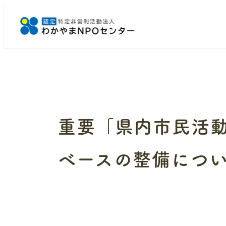
メ
イ
ン
コ
ン
テ
ン
ツ
へ
重要「県内市民活
移
動
ベースの整備につ