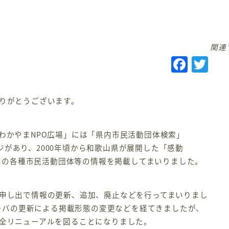
関連
F
T
a
w
c
it
ありがとうございます。
e
te
b
r
わかやまNPO広場」には「県内市民活動団体検索」
o
ジがあり、2000年頃から和歌山県が展開した「感動
o
県内の各種市民活動団体等の情報を掲載してまいりました。
k
お申し出で情報の更新、追加、廃止などを行ってまいりまし
にサーバの更新による掲載形態の変更などを経てきましたが、
完全リニューアルを図ることになりました。