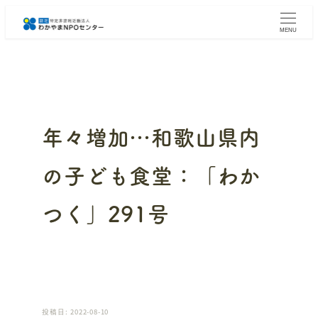
メ
イ
MENU
ン
コ
ン
テ
ン
ツ
へ
年々増加…和歌山県内
移
動
の子ども食堂：「わか
つく」291号
投稿日: 2022-08-10