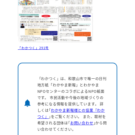
「わかつく」291号
「わかつく」は、和歌山市で唯一の日刊
地方紙「わかやま新報」とわかやま
NPOセンターのコラボによるNPO紙面
です。 市民活動や今後の地域づくりの
notifications
参考になる情報を提供しています。
詳
しくは｢
わかやま新報様との協業『わか
つく』
｣をご覧ください。 また、取材を
希望される団体は｢
お問い合わせ
｣から問
い合わせてください。