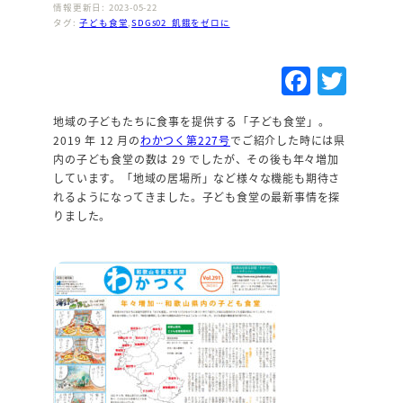
情報更新日: 2023-05-22
タグ:
子ども食堂
,
SDGs02_飢餓をゼロに
F
T
a
w
地域の子どもたちに食事を提供する「子ども食堂」。
c
it
2019 年 12 月の
わかつく第227号
でご紹介した時には県
e
te
内の子ども食堂の数は 29 でしたが、その後も年々増加
しています。「地域の居場所」など様々な機能も期待さ
b
r
れるようになってきました。子ども食堂の最新事情を探
o
りました。
o
k