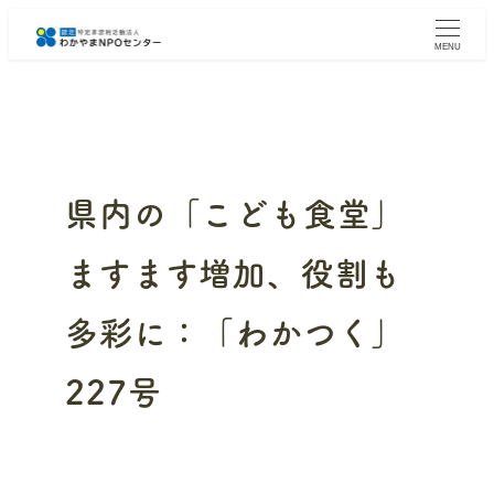
メ
イ
MENU
ン
コ
ン
テ
ン
ツ
へ
県内の「こども食堂」
移
動
ますます増加、役割も
多彩に：「わかつく」
227号