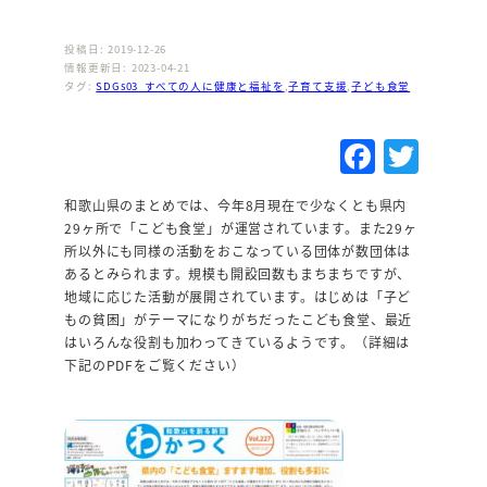
投稿日: 2019-12-26
情報更新日: 2023-04-21
タグ:
SDGs03_すべての人に健康と福祉を
,
子育て支援
,
子ども食堂
F
T
a
w
和歌山県のまとめでは、今年8月現在で少なくとも県内
c
it
29ヶ所で「こども食堂」が運営されています。また29ヶ
e
te
所以外にも同様の活動をおこなっている団体が数団体は
あるとみられます。規模も開設回数もまちまちですが、
b
r
地域に応じた活動が展開されています。はじめは「子ど
o
もの貧困」がテーマになりがちだったこども食堂、最近
はいろんな役割も加わってきているようです。（詳細は
o
下記のPDFをご覧ください）
k