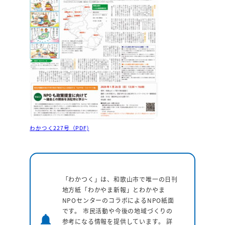
わかつく227号（PDF)
「わかつく」は、和歌山市で唯一の日刊
地方紙「わかやま新報」とわかやま
NPOセンターのコラボによるNPO紙面
です。 市民活動や今後の地域づくりの
notifications
参考になる情報を提供しています。
詳