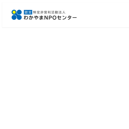
メ
イ
ン
コ
ン
テ
ン
ツ
へ
移
動