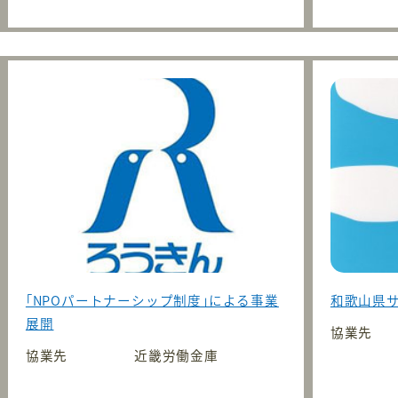
｢NPOパートナーシップ制度｣による事業
和歌山県
展開
協業先
協業先
近畿労働金庫