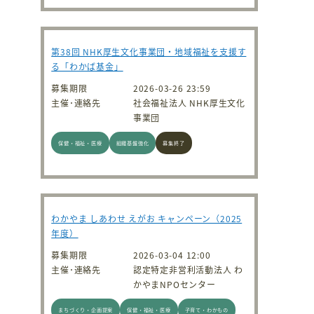
第38回 NHK厚生文化事業団・地域福祉を支援す
る「わかば基金」
募集期限
2026-03-26 23:59
主催･連絡先
社会福祉法人 NHK厚生文化
事業団
保健・福祉・医療
組織基盤強化
募集終了
わかやま しあわせ えがお キャンペーン（2025
年度）
募集期限
2026-03-04 12:00
主催･連絡先
認定特定非営利活動法人 わ
かやまNPOセンター
まちづくり・企画提案
保健・福祉・医療
子育て・わかもの