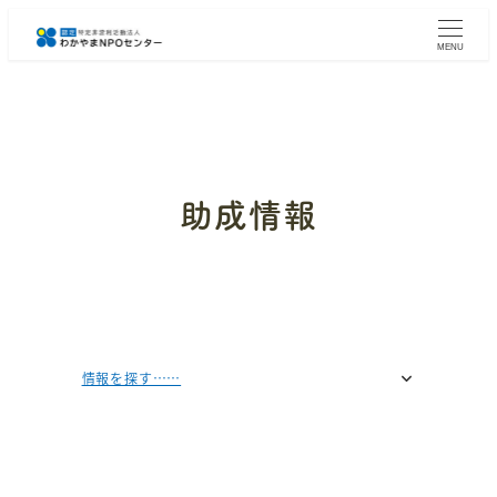
メ
イ
MENU
ン
コ
ン
テ
ン
ツ
へ
助成情報
移
動
情報を探す……