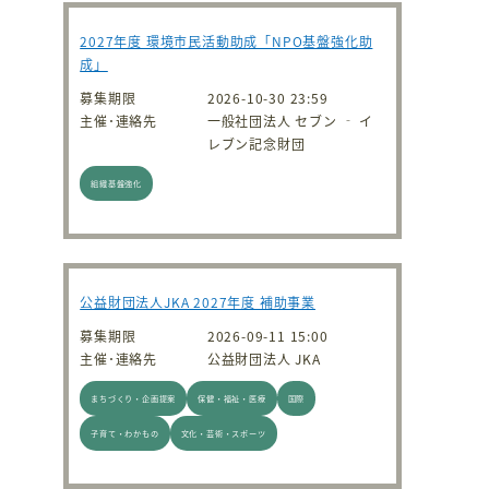
2027年度 環境市民活動助成「NPO基盤強化助
成」
募集期限
2026-10-30 23:59
主催･連絡先
一般社団法人 セブン ‐ イ
レブン記念財団
組織基盤強化
公益財団法人JKA 2027年度 補助事業
募集期限
2026-09-11 15:00
主催･連絡先
公益財団法人 JKA
まちづくり・企画提案
保健・福祉・医療
国際
子育て・わかもの
文化・芸術・スポーツ