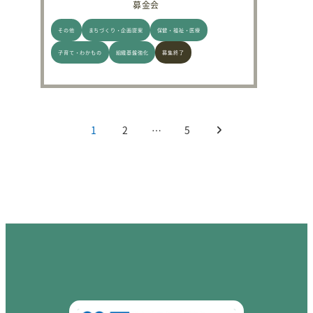
募金会
その他
まちづくり・企画提案
保健・福祉・医療
子育て・わかもの
組織基盤強化
募集終了
投稿のページ送り
1
2
…
5