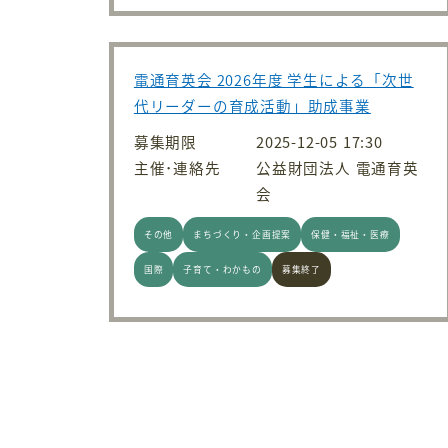
電通育英会 2026年度 学生による「次世
代リーダーの育成活動」助成事業
募集期限
2025-12-05 17:30
主催･連絡先
公益財団法人 電通育英
会
その他
まちづくり・企画提案
保健・福祉・医療
国際
子育て・わかもの
募集終了
投稿のページ送り