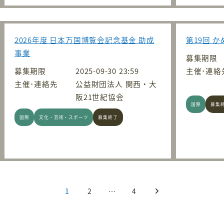
2026年度 日本万国博覧会記念基金 助成
第19回 
事業
募集期限
募集期限
2025-09-30 23:59
主催･連絡
主催･連絡先
公益財団法人 関西・大
阪21世紀協会
国際
募集
国際
文化・芸術・スポーツ
募集終了
1
2
…
4