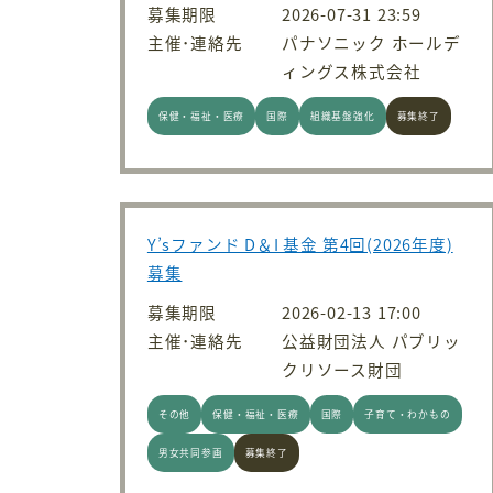
募集期限
2026-07-31 23:59
主催･連絡先
パナソニック ホールデ
ィングス株式会社
保健・福祉・医療
国際
組織基盤強化
募集終了
Y’sファンド D＆I 基金 第4回(2026年度)
募集
募集期限
2026-02-13 17:00
主催･連絡先
公益財団法人 パブリッ
クリソース財団
その他
保健・福祉・医療
国際
子育て・わかもの
男女共同参画
募集終了