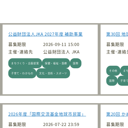
公益財団法人JKA 2027年度 補助事業
第30回 
募集期限
2026-09-11 15:00
募集期限
主催･連絡先
公益財団法人 JKA
主催･連絡
まちづくり・企画提案
保健・福祉・医療
国際
その他
ま
子育て・わかもの
文化・芸術・スポーツ
国際
子育
2026年度「国際交流基金地球市民賞」
第20回 
募集期限
2026-07-22 23:59
募集期限