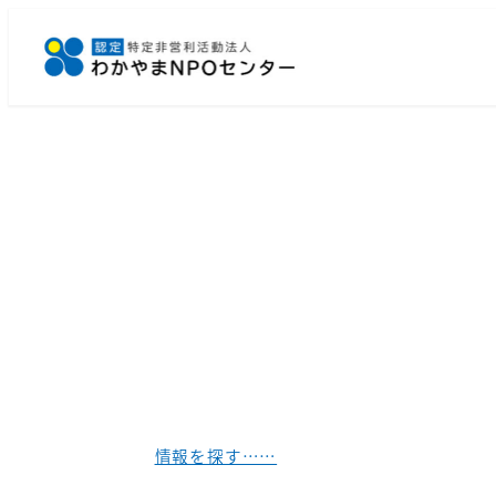
メ
イ
ン
コ
ン
テ
ン
ツ
へ
移
動
情報を探す……