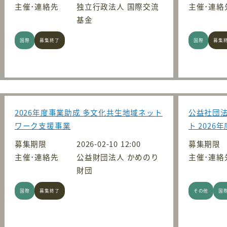
主催･連絡先
独立行政法人 国際交流
主催･連絡
基金
国際
募集終了
国際
募集
2026年度事業助成 多文化共生地域ネット
公益社団法
ワーク支援事業
ト 202
募集期限
2026-02-10 12:00
募集期限
主催･連絡先
公益財団法人 かめのり
主催･連絡
財団
国際
募集終了
その他
国