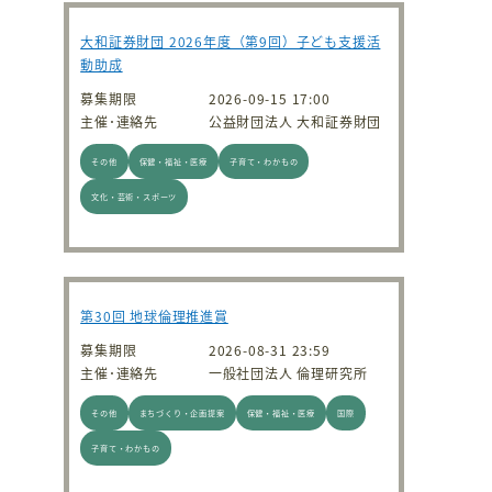
大和証券財団 2026年度（第9回）子ども支援活
動助成
募集期限
2026-09-15 17:00
主催･連絡先
公益財団法人 大和証券財団
その他
保健・福祉・医療
子育て・わかもの
文化・芸術・スポーツ
第30回 地球倫理推進賞
募集期限
2026-08-31 23:59
主催･連絡先
一般社団法人 倫理研究所
その他
まちづくり・企画提案
保健・福祉・医療
国際
子育て・わかもの