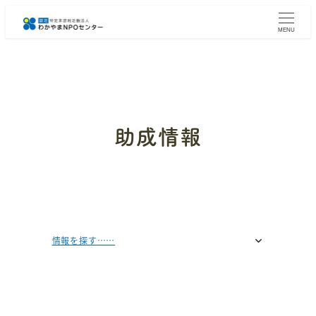
メ
イ
MENU
ン
コ
ン
テ
ン
ツ
へ
助成情報
移
動
情報を探す……