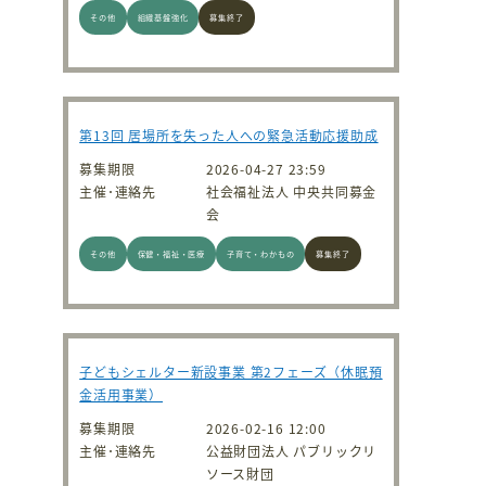
その他
組織基盤強化
募集終了
第13回 居場所を失った人への緊急活動応援助成
募集期限
2026-04-27 23:59
主催･連絡先
社会福祉法人 中央共同募金
会
その他
保健・福祉・医療
子育て・わかもの
募集終了
子どもシェルター新設事業 第2フェーズ（休眠預
金活用事業）
募集期限
2026-02-16 12:00
主催･連絡先
公益財団法人 パブリックリ
ソース財団