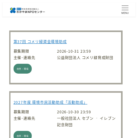
メ
イ
MENU
ン
コ
ン
テ
第37回 コメリ緑資金環境助成
ン
ツ
募集期限
2026-10-31 23:59
へ
主催･連絡先
公益財団法人 コメリ緑育成財団
移
自然・環境
動
2027年度 環境市民活動助成「活動助成」
募集期限
2026-10-30 23:59
主催･連絡先
一般社団法人 セブン ‐ イレブン
記念財団
自然・環境