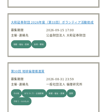
大和証券財団 2026年度（第33回）ボランティア活動助成
募集期限
2026-09-15 17:00
主催･連絡先
公益財団法人 大和証券財団
保健・福祉・医療
自然・環境
第30回 地球倫理推進賞
募集期限
2026-08-31 23:59
主催･連絡先
一般社団法人 倫理研究所
その他
まちづくり・企画提案
保健・福祉・医療
国際
子育て・わかもの