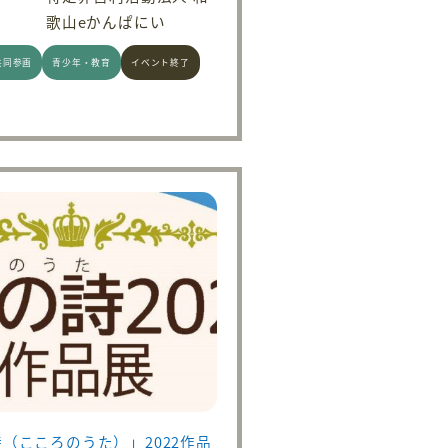
歌山eかんぱにい
共同参画
青少年・教育
イベント終了
（こころのうた）」2022作品