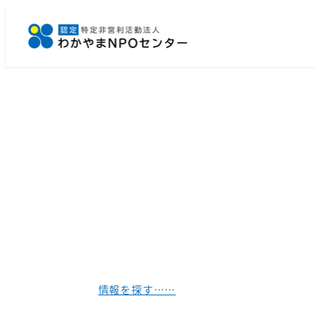
メ
イ
ン
コ
ン
テ
ン
ツ
へ
移
動
情報を探す……