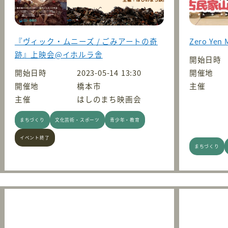
『ヴィック・ムニーズ / ごみアートの奇
Zero Yen 
跡』上映会@イホルラ舎
開始日時
開始日時
2023-05-14 13:30
開催地
開催地
橋本市
主催
主催
はしのまち映画会
まちづくり
文化芸術・スポーツ
青少年・教育
イベント終了
まちづくり