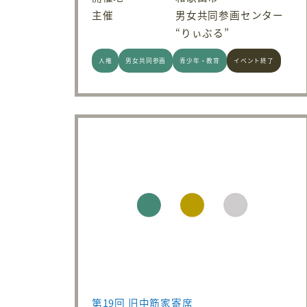
主催
男女共同参画センター
“りぃぶる”
人権
男女共同参画
青少年・教育
イベント終了
第19回 旧中筋家寄席