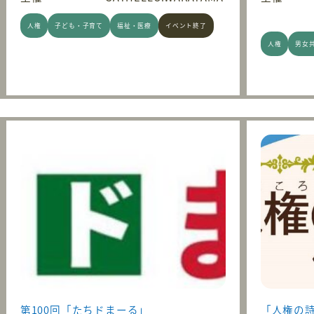
人権
子ども・子育て
福祉・医療
イベント終了
人権
男女
第100回「たちドまーる」
「人権の詩