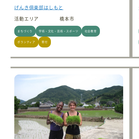
げんき倶楽部はしもと
活動エリア
橋本市
まちづくり
学術・文化・芸術・スポーツ
社会教育
ボランティア
寄付