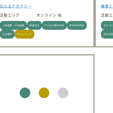
伝えるアカデミー
健康と
活動エリア
オンライン 他
活動エ
人権擁護・平和推進
地域安全
子どもの健全育成
男女共同参画
まちづ
社会教育
ボランティア
男女共