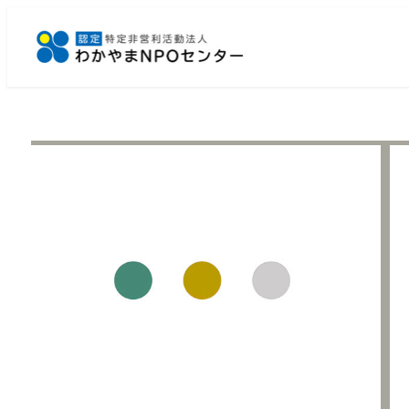
メ
イ
ン
コ
ン
テ
ン
ツ
へ
移
動