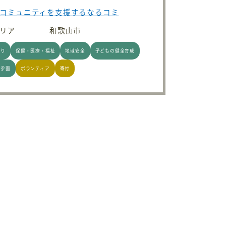
コミュニティを支援するなるコミ
リア
和歌山市
くり
保健・医療・福祉
地域安全
子どもの健全育成
同参画
ボランティア
寄付