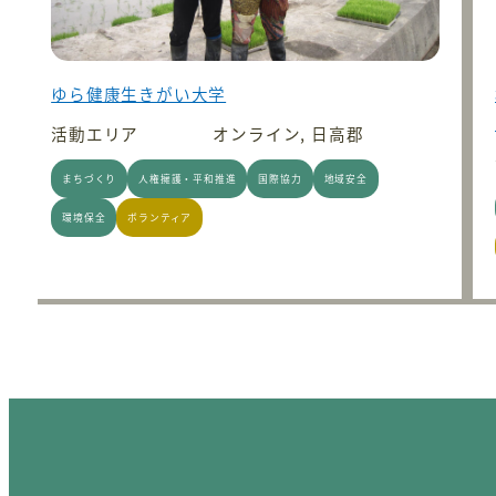
ゆら健康生きがい大学
活動エリア
オンライン, 日高郡
まちづくり
人権擁護・平和推進
国際協力
地域安全
環境保全
ボランティア
投稿のページ送り