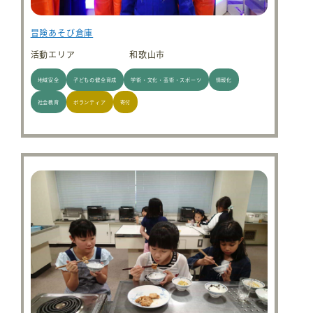
冒険あそび倉庫
活動エリア
和歌山市
地域安全
子どもの健全育成
学術・文化・芸術・スポーツ
情報化
社会教育
ボランティア
寄付