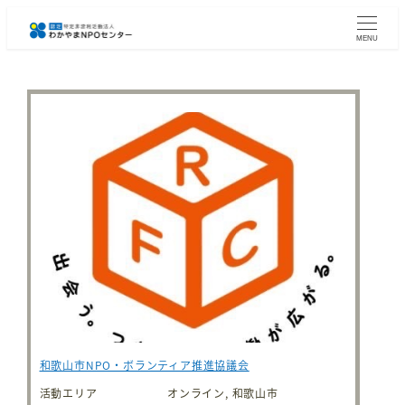
メ
イ
MENU
ン
コ
ン
テ
ン
ツ
へ
移
動
和歌山市NPO・ボランティア推進協議会
活動エリア
オンライン, 和歌山市