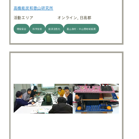
高機能炭和歌山研究所
活動エリア
オンライン, 日高郡
環境保全
科学技術
経済活性化
農山漁村・中山間地域振興