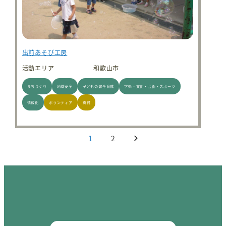
出前あそび工房
活動エリア
和歌山市
まちづくり
地域安全
子どもの健全育成
学術・文化・芸術・スポーツ
情報化
ボランティア
寄付
投稿のページ送り
1
2