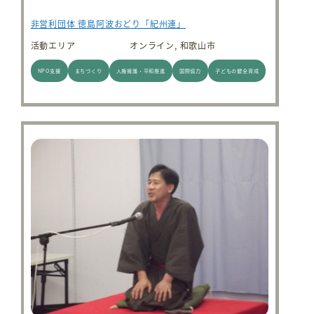
非営利団体 徳島阿波おどり「紀州連」
活動エリア
オンライン, 和歌山市
NPO支援
まちづくり
人権擁護・平和推進
国際協力
子どもの健全育成