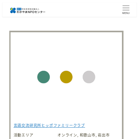
メ
イ
MENU
ン
コ
ン
テ
ン
ツ
へ
移
動
言語交流研究所ヒッポファミリークラブ
活動エリア
オンライン, 和歌山市, 岩出市