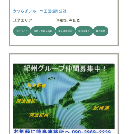
かつらぎフルーツ王国振興公社
活動エリア
伊都郡, 有田郡
まちづくり
保健・医療・福祉
男女共同参画
経済活性化
観光振興