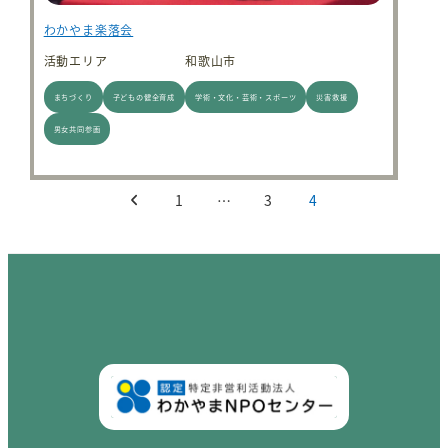
わかやま楽落会
活動エリア
和歌山市
まちづくり
子どもの健全育成
学術・文化・芸術・スポーツ
災害救援
男女共同参画
投稿のページ送り
1
…
3
4