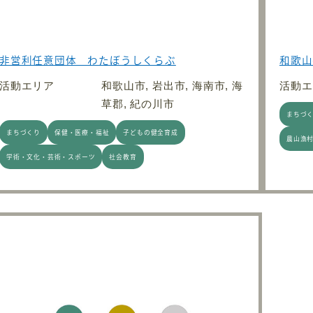
非営利任意団体 わたぼうしくらぶ
和歌山
活動エリア
和歌山市, 岩出市, 海南市, 海
活動エ
草郡, 紀の川市
まちづ
まちづくり
保健・医療・福祉
子どもの健全育成
農山漁
学術・文化・芸術・スポーツ
社会教育