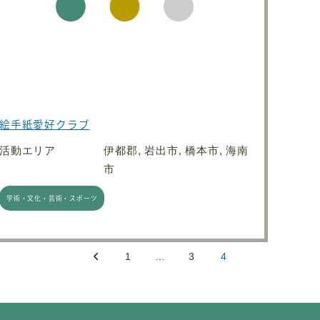
絵手紙愛好クラブ
活動エリア
伊都郡, 岩出市, 橋本市, 海南
市
学術・文化・芸術・スポーツ
1
…
3
4