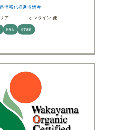
県情報化推進協議会
リア
オンライン 他
全
情報化
科学技術