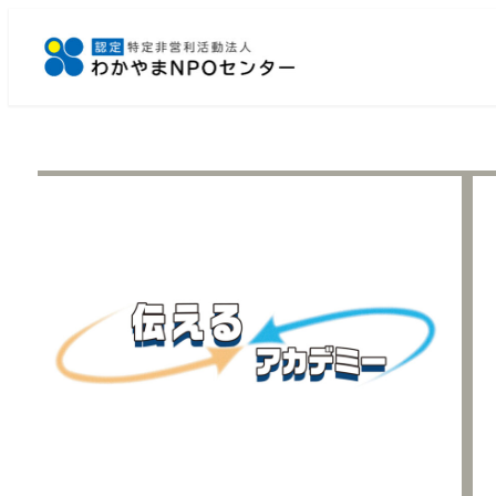
メ
イ
ン
コ
ン
テ
ン
ツ
へ
移
動