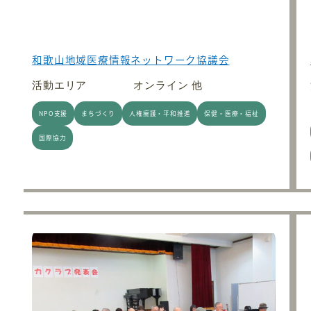
和歌山地域医療情報ネットワーク協議会
活動エリア
オンライン 他
NPO支援
まちづくり
人権擁護・平和推進
保健・医療・福祉
国際協力