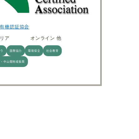
有機認証協会
リア
オンライン 他
くり
国際協力
環境保全
社会教育
村・中山間地域振興