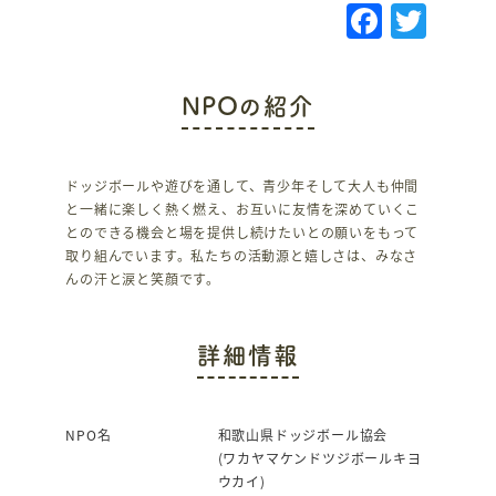
F
T
a
w
c
it
NPOの紹介
e
te
b
r
o
ドッジボールや遊びを通して、青少年そして大人も仲間
と一緒に楽しく熱く燃え、お互いに友情を深めていくこ
o
とのできる機会と場を提供し続けたいとの願いをもって
k
取り組んでいます。私たちの活動源と嬉しさは、みなさ
んの汗と涙と笑顔です。
詳細情報
NPO名
和歌山県ドッジボール協会
(ワカヤマケンドツジボールキヨ
ウカイ)