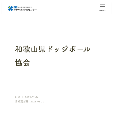
メ
イ
MENU
ン
コ
ン
テ
ン
ツ
へ
和歌山県ドッジボール
移
動
協会
投稿日: 2023-02-24
情報更新日: 2023-03-20