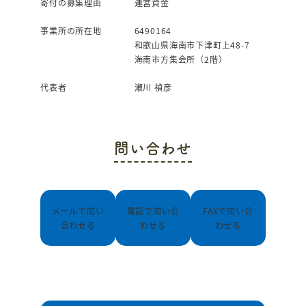
寄付の募集理由
運営資金
事業所の所在地
6490164
和歌山県海南市下津町上48-7
海南市方集会所（2階）
代表者
瀬川 禎彦
問い合わせ
メールで問い
電話で問い合
FAXで問い合
合わせる
わせる
わせる