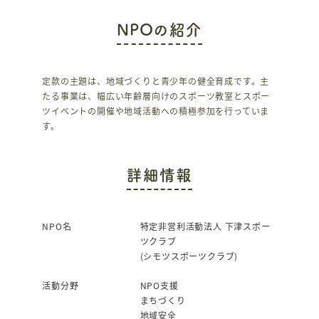
c
it
NPOの紹介
e
te
b
r
o
定款の主題は、地域づくりと青少年の健全育成です。主
たる事業は、幅広い年齢層向けのスポーツ教室とスポー
o
ツイベントの開催や地域活動への積極参加を行っていま
k
す。
詳細情報
NPO名
特定非営利活動法人 下津スポー
ツクラブ
(シモツスポーツクラブ)
活動分野
NPO支援
まちづくり
地域安全