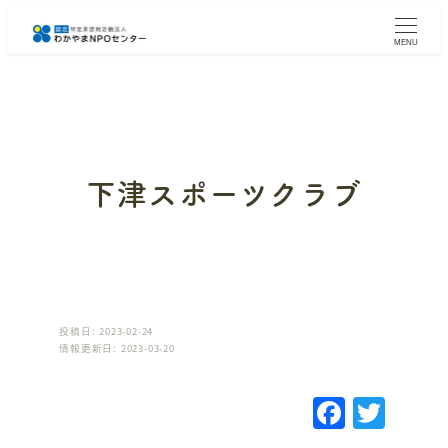
メ
イ
MENU
ン
コ
ン
テ
ン
ツ
へ
下津スポーツクラブ
移
動
投稿日: 2023-02-24
情報更新日: 2023-03-20
F
T
a
w