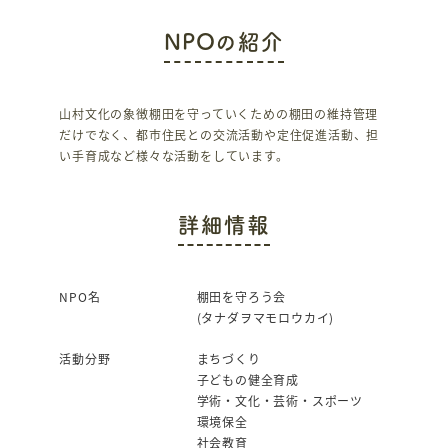
c
it
NPOの紹介
e
te
b
r
o
山村文化の象徴棚田を守っていくための棚田の維持管理
だけでなく、都市住民との交流活動や定住促進活動、担
o
い手育成など様々な活動をしています。
k
詳細情報
NPO名
棚田を守ろう会
(タナダヲマモロウカイ)
活動分野
まちづくり
子どもの健全育成
学術・文化・芸術・スポーツ
環境保全
社会教育