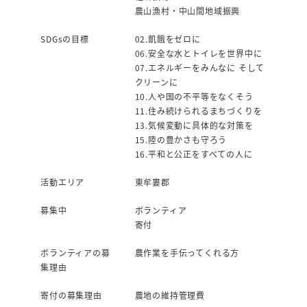
農山漁村・中山間地域振興
SDGsの目標
02.飢餓をゼロに
06.安全な水とトイレを世界中に
07.エネルギーをみんなに そして
クリーンに
10.人や国の不平等をなくそう
11.住み続けられるまちづくりを
13.気候変動に具体的な対策を
15.陸の豊かさも守ろう
16.平和と公正をすべての人に
活動エリア
東牟婁郡
募集中
ボランティア
寄付
ボランティアの募
農作業を手伝ってくれる方
集理由
寄付の募集理由
農地の維持管理費