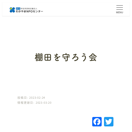
メ
イ
MENU
ン
コ
ン
テ
ン
ツ
へ
棚田を守ろう会
移
動
投稿日: 2023-02-24
情報更新日: 2023-03-20
F
T
a
w