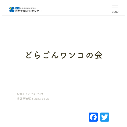
メ
イ
MENU
ン
コ
ン
テ
ン
ツ
へ
どらごんワンコの会
移
動
投稿日: 2023-02-24
情報更新日: 2023-03-20
F
T
a
w