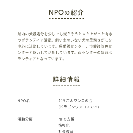
c
it
NPOの紹介
e
te
b
r
o
県内の犬殺処分を少しでも減らそうと立ち上がった有志
のボランティア活動。飼い主のいない犬の里親さがしを
o
中心に活動しています。県愛護センター、市愛護管理セ
k
ンターと協力して活動しています。両センターの譲渡ボ
ランティアとなっています。
詳細情報
NPO名
どらごんワンコの会
(ドラゴンワンコノカイ)
活動分野
NPO支援
情報化
社会教育