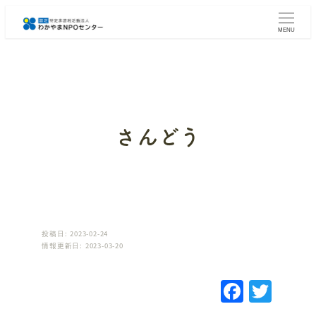
メ
イ
MENU
ン
コ
ン
テ
ン
ツ
へ
さんどう
移
動
投稿日: 2023-02-24
情報更新日: 2023-03-20
F
T
a
w