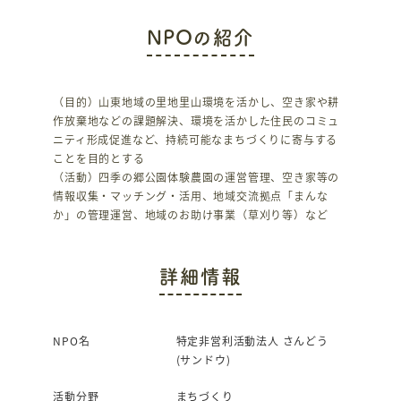
c
it
NPOの紹介
e
te
b
r
o
（目的）山東地域の里地里山環境を活かし、空き家や耕
作放棄地などの課題解決、環境を活かした住民のコミュ
o
ニティ形成促進など、持続可能なまちづくりに寄与する
k
ことを目的とする
（活動）四季の郷公園体験農園の運営管理、空き家等の
情報収集・マッチング・活用、地域交流拠点「まんな
か」の管理運営、地域のお助け事業（草刈り等）など
詳細情報
NPO名
特定非営利活動法人 さんどう
(サンドウ)
活動分野
まちづくり