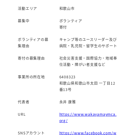
活動エリア
和歌山市
募集中
ボランティア
寄付
ボランティアの募
キャンプ等のユースリーダー及び
集理由
病院・乳児院・留学生のサポート
寄付の募集理由
社会災害支援・国際協力・地域奉
仕活動・障がい者支援など
事業所の所在地
6408323
和歌山県和歌山市太田 一丁目12
番13号
代表者
永井 康雅
URL
https://www.wakayamaymca.
org/
SNSアカウント
https://www.facebook.com/w