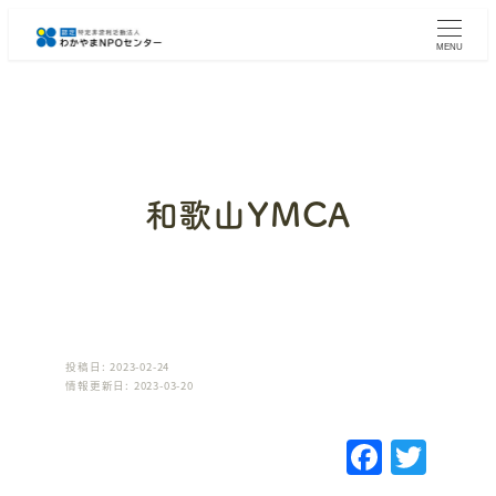
メ
イ
MENU
ン
コ
ン
テ
ン
ツ
へ
和歌山YMCA
移
動
投稿日: 2023-02-24
情報更新日: 2023-03-20
F
T
a
w