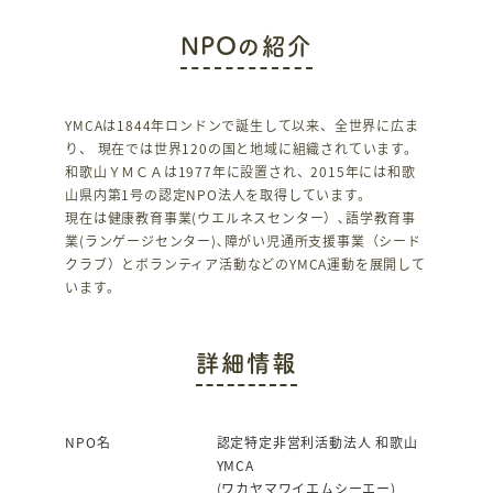
c
it
NPOの紹介
e
te
b
r
o
YMCAは1844年ロンドンで誕生して以来、全世界に広ま
り、 現在では世界120の国と地域に組織されています。
o
和歌山ＹＭＣＡは1977年に設置され、2015年には和歌
k
山県内第1号の認定NPO法人を取得しています。
現在は健康教育事業(ウエルネスセンター）､語学教育事
業(ランゲージセンター)､障がい児通所支援事業（シード
クラブ）とボランティア活動などのYMCA運動を展開して
います。
詳細情報
NPO名
認定特定非営利活動法人 和歌山
YMCA
(ワカヤマワイエムシーエー)