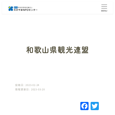
メ
イ
MENU
ン
コ
ン
テ
ン
ツ
へ
和歌山県観光連盟
移
動
投稿日: 2023-02-24
情報更新日: 2023-03-20
F
T
a
w