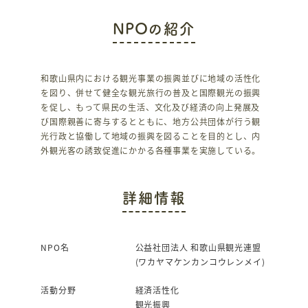
c
it
NPOの紹介
e
te
b
r
o
和歌山県内における観光事業の振興並びに地域の活性化
を図り、併せて健全な観光旅行の普及と国際観光の振興
o
を促し、もって県民の生活、文化及び経済の向上発展及
k
び国際親善に寄与するとともに、地方公共団体が行う観
光行政と協働して地域の振興を図ることを目的とし、内
外観光客の誘致促進にかかる各種事業を実施している。
詳細情報
NPO名
公益社団法人 和歌山県観光連盟
(ワカヤマケンカンコウレンメイ)
活動分野
経済活性化
観光振興