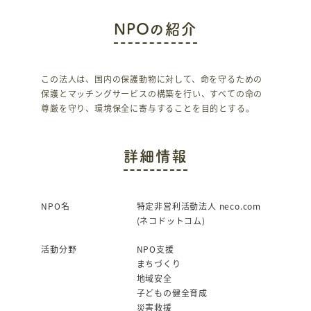
c
it
NPOの紹介
e
te
b
r
o
この法人は、国内の保護動物に対して、命を守るための
保護とマッチングサービスの構築を行い、すべての命の
o
尊厳を守り、環境保全に寄与することを目的とする。
k
詳細情報
NPO名
特定非営利活動法人 neco.com
(ネコドットコム)
活動分野
NPO支援
まちづくり
地域安全
子どもの健全育成
災害救援