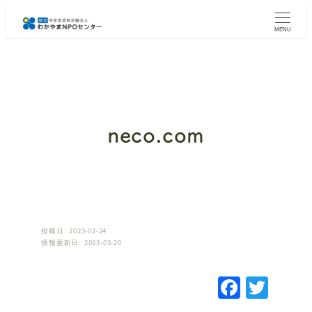
メ
イ
MENU
ン
コ
ン
テ
ン
ツ
へ
neco.com
移
動
投稿日: 2023-02-24
情報更新日: 2023-03-20
F
T
a
w