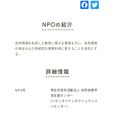
F
T
a
w
c
it
NPOの紹介
e
te
b
r
o
自然環境を利用した教育に関する事業を行い、自然環境
の保全および持続的な環境利用に資することを目的とす
o
る。
k
詳細情報
NPO名
特定非営利活動法人 自然体験学
習支援センター
(シゼンタイケンガクシュウシエ
ンセンター)