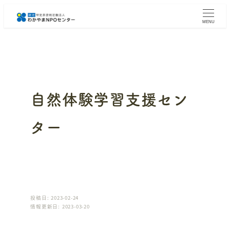
メ
イ
MENU
ン
コ
ン
テ
ン
ツ
へ
自然体験学習支援セン
移
動
ター
投稿日: 2023-02-24
情報更新日: 2023-03-20