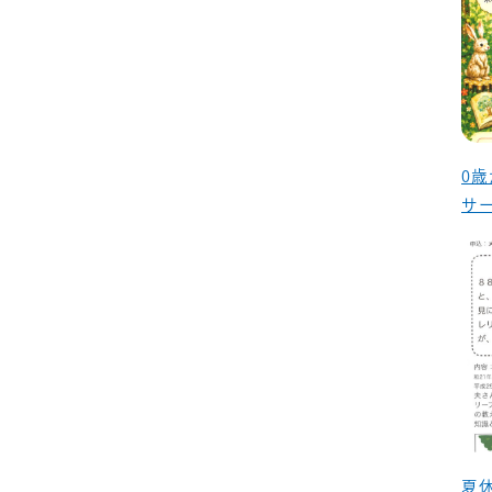
0
サ
夏