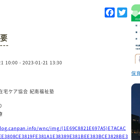
F
T
a
w
c
it
要
e
te
b
r
o
1 10:00 - 2023-01-21 13:30
o
保育
k
人在宅ケア協会 紀南福祉塾
り
療
blog.canpan.info/wnc/img/(1E69C8821E697A5)E7ACAC
EE3808CE3819FE381A1E38389E381BEE383BCE3828BE3