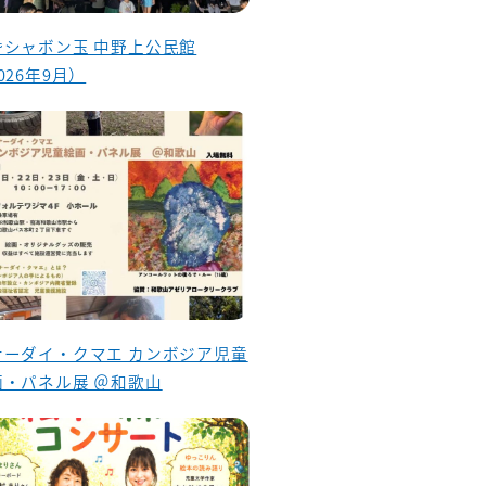
昏シャボン玉 中野上公民館
026年9月）
ナーダイ・クマエ カンボジア児童
画・パネル展 ＠和歌山