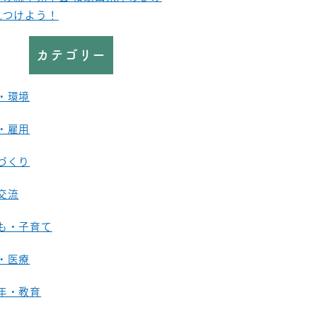
見つけよう！
カテゴリー
・環境
・雇用
づくり
交流
も・子育て
・医療
年・教育