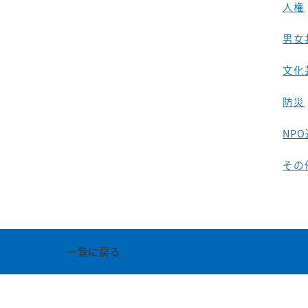
人権
男女
文化
防災
NP
その
一覧に戻る