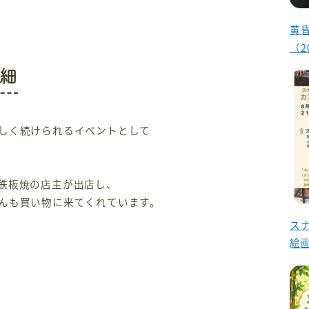
黄
（2
細
しく続けられるイベントとして
鉄板焼の店主が出店し、
んも買い物に来てくれています。
ス
絵