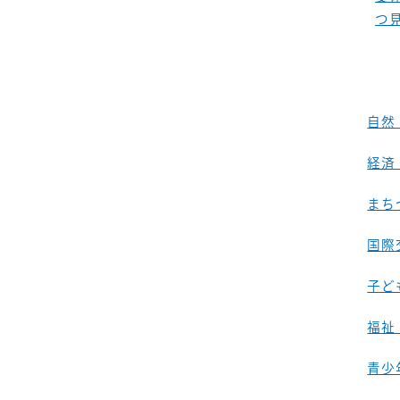
つ
自然
経済
まち
国際
子ど
福祉
青少