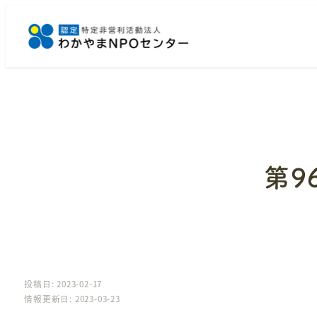
メ
イ
ン
コ
ン
テ
ン
ツ
へ
第9
移
動
投稿日: 2023-02-17
情報更新日: 2023-03-23