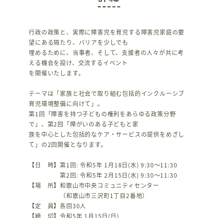
行政の政策と、実際に障害児を育児する障害児家庭の要
望にある隔たり、バリアを少しでも
埋めるために、当事者、そして、支援者の人々が共に考
える機会を設け、交流するイベント
を開催いたします。
テーマは「家族と社会で取り組む包括的インクルーシブ
育児環境整備に向けて」。
第1回「障害を持つ子どもの権利をあらゆる政策分野
で」、第2回「障がいのある子どもと家
族を中心とした包括的なケア・サービスの提供をめざし
て」の2回開催となります。
【日 時】第1回: 令和5年 1月18日(水) 9:30～11:30
第2回: 令和5年 2月15日(水) 9:30～11:30
【場 所】和歌山市中央コミュニティセンター
（和歌山市三沢町1丁目2番地）
【定 員】各回30人
【締 切】令和5年 1月15日(日)