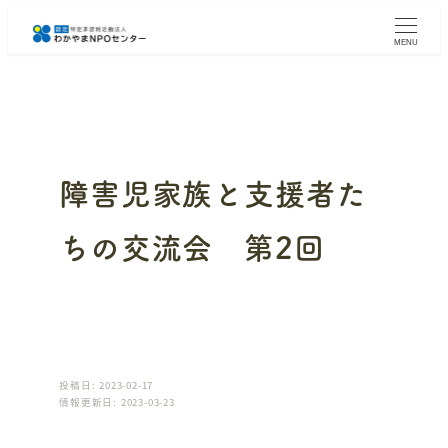
メ
イ
MENU
ン
コ
ン
テ
ン
ツ
へ
障害児家族と支援者た
移
動
ちの交流会 第2回
投稿日: 2023-02-17
情報更新日: 2023-03-23