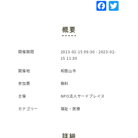
F
T
a
w
c
it
概要
e
te
b
r
o
開催期間
2023-02-15 09:30 - 2023-02-
15 11:30
o
k
開催地
和歌山市
参加費
無料
主催
NPO法人サードプレイス
カテゴリー
福祉・医療
詳細