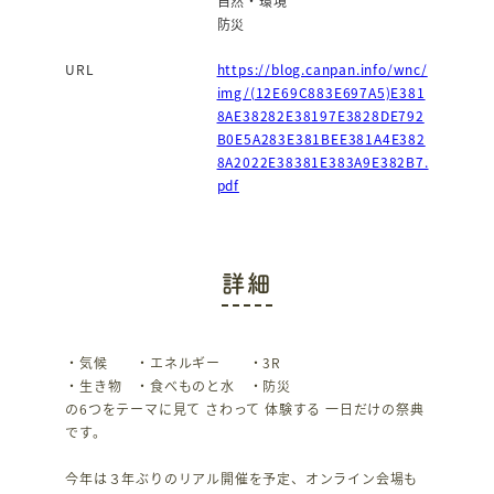
自然・環境
防災
URL
https://blog.canpan.info/wnc/
img/(12E69C883E697A5)E381
8AE38282E38197E3828DE792
B0E5A283E381BEE381A4E382
8A2022E38381E383A9E382B7.
pdf
詳細
・気候 ・エネルギー ・3R
・生き物 ・食べものと水 ・防災
の6つをテーマに見て さわって 体験する 一日だけの祭典
です。
今年は３年ぶりのリアル開催を予定、オンライン会場も