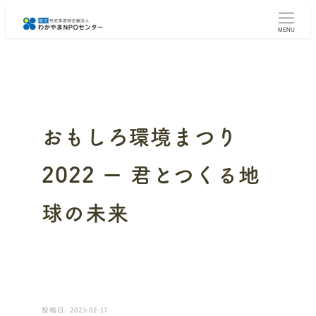
メ
イ
MENU
ン
コ
ン
テ
ン
ツ
へ
おもしろ環境まつり
移
動
2022 ー 君とつくる地
球の未来
投稿日: 2023-02-17