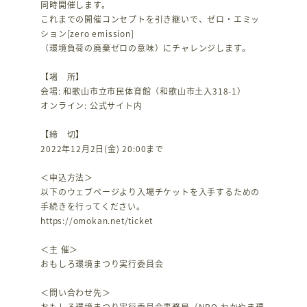
同時開催します。
これまでの開催コンセプトを引き継いで、ゼロ・エミッ
ション[zero emission]
（環境負荷の廃棄ゼロの意味）にチャレンジします。
【場 所】
会場: 和歌山市立市民体育館（和歌山市土入318-1）
オンライン: 公式サイト内
【締 切】
2022年12月2日(金) 20:00まで
＜申込方法＞
以下のウェブページより入場チケットを入手するための
手続きを行ってください。
https://omokan.net/ticket
＜主 催＞
おもしろ環境まつり実行委員会
＜問い合わせ先＞
おもしろ環境まつり実行委員会事務局（NPO わかやま環