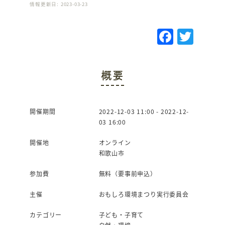
情報更新日: 2023-03-23
F
T
a
w
c
it
概要
e
te
b
r
o
開催期間
2022-12-03 11:00 - 2022-12-
03 16:00
o
k
開催地
オンライン
和歌山市
参加費
無料（要事前申込）
主催
おもしろ環境まつり実行委員会
カテゴリー
子ども・子育て